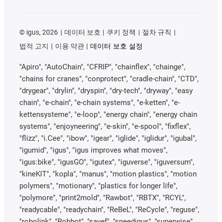
©
igus, 2026
데이터 보호
쿠키 정책
절차 규칙
법적 고지
이용 약관
데이터 보호 설정
"Apiro", "AutoChain", "CFRIP", "chainflex", "chainge",
"chains for cranes", "conprotect", "cradle-chain", "CTD",
"drygear", "drylin", "dryspin", "dry-tech", "dryway", "easy
chain", "e-chain", "e-chain systems", "e-ketten", "e-
kettensysteme", "e-loop", "energy chain", "energy chain
systems", "enjoyneering", "e-skin", "e-spool", "fixflex",
"flizz", "i.Cee", "ibow", "igear", "iglide", "iglidur", "igubal",
"igumid", "igus", "igus improves what moves",
"igus:bike", "igusGO", "igutex", "iguverse", "iguversum",
"kineKIT", "kopla", "manus", "motion plastics", "motion
polymers", "motionary", "plastics for longer life",
"polymore", "print2mold", "Rawbot", "RBTX", "RCYL",
"readycable", "readychain", "ReBeL", "ReCycle", "reguse",
"robolink", "Rohbot", "savef", "speedigus", "superwise",