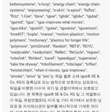
kettensysteme", "e-loop", "energy chain", "energy chain
systems", "enjoyneering", "e-skin", "e-spool", "fixflex",
"flizz", "i.Cee", "ibow", "igear", "iglide", "iglidur", "igubal",
"igumid", "igus", "igus improves what moves",
"igus:bike", "igusGO", "igutex", "iguverse", "iguversum",
"kineKIT", "kopla", "manus", "motion plastics", "motion
polymers", "motionary", "plastics for longer life",
"polymore", "print2mold", "Rawbot", "RBTX", "RCYL",
"readycable", "readychain", "ReBeL", "ReCycle", "reguse",
"robolink", "Rohbot", "savef", "speedigus", "superwise",
"take the dryway", "tribofilament", "tribotape", "triflex",
"twisterchain", "when it moves, igus improves",
"xirodur", "xiros" 및 "yes"는 독일 쾰른 소재 igus® SE &
Co. KG의 등록상표 또는 법적으로 보호되는 상표로서,
독일을 비롯한 다수의 국가 및 관할지역에서 보호받고
있습니다. 본 목록은 igus® SE & Co. KG 및 그 계열회사
가 독일, 유럽연합(EU), 미국 및 기타 국가에서 보유한 상
표권 등 지식재산권의 일부를 예시적으로 기재한 것이