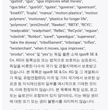
"igumid", "igus", "igus improves what moves",
"igus:bike", "igusGO", "igutex", "iguverse", "iguversum",
"kineKIT", "kopla", "manus", "motion plastics", "motion
polymers", "motionary", "plastics for longer life",
"polymore", "print2mold", "Rawbot", "RBTX", "RCYL",
"readycable", "readychain", "ReBeL", "ReCycle", "reguse",
"robolink", "Rohbot", "savef", "speedigus", "superwise",
"take the dryway", "tribofilament", "tribotape", "triflex",
"twisterchain", "when it moves, igus improves",
"xirodur", "xiros" 및 "yes"는 독일 쾰른 소재 igus® SE &
Co. KG의 등록상표 또는 법적으로 보호되는 상표로서,
독일을 비롯한 다수의 국가 및 관할지역에서 보호받고
있습니다. 본 목록은 igus® SE & Co. KG 및 그 계열회사
가 독일, 유럽연합(EU), 미국 및 기타 국가에서 보유한 상
표권 등 지식재산권의 일부를 예시적으로 기재한 것이
며, 이에 한정되지 않습니다. 본 목록에 특정 상표, 로고
또는 슬로건이 포함되어 있지 않더라도, 이는 해당 권리
에 대한 포기 또는 권리 불행사를 의미하지 않습니다.