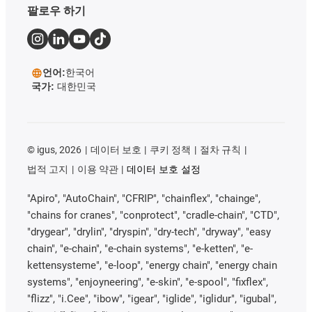
팔로우 하기
언어:
한국어
국가:
대한민국
©
igus, 2026
데이터 보호
쿠키 정책
절차 규칙
법적 고지
이용 약관
데이터 보호 설정
"Apiro", "AutoChain", "CFRIP", "chainflex", "chainge",
"chains for cranes", "conprotect", "cradle-chain", "CTD",
"drygear", "drylin", "dryspin", "dry-tech", "dryway", "easy
chain", "e-chain", "e-chain systems", "e-ketten", "e-
kettensysteme", "e-loop", "energy chain", "energy chain
systems", "enjoyneering", "e-skin", "e-spool", "fixflex",
"flizz", "i.Cee", "ibow", "igear", "iglide", "iglidur", "igubal",