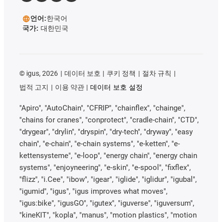
언어:
한국어
국가:
대한민국
©
igus, 2026
데이터 보호
쿠키 정책
절차 규칙
법적 고지
이용 약관
데이터 보호 설정
"Apiro", "AutoChain", "CFRIP", "chainflex", "chainge",
"chains for cranes", "conprotect", "cradle-chain", "CTD",
"drygear", "drylin", "dryspin", "dry-tech", "dryway", "easy
chain", "e-chain", "e-chain systems", "e-ketten", "e-
kettensysteme", "e-loop", "energy chain", "energy chain
systems", "enjoyneering", "e-skin", "e-spool", "fixflex",
"flizz", "i.Cee", "ibow", "igear", "iglide", "iglidur", "igubal",
"igumid", "igus", "igus improves what moves",
"igus:bike", "igusGO", "igutex", "iguverse", "iguversum",
"kineKIT", "kopla", "manus", "motion plastics", "motion