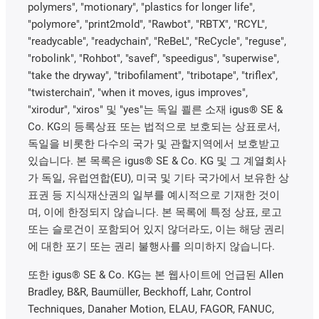
polymers", "motionary", "plastics for longer life",
"polymore", "print2mold", "Rawbot", "RBTX", "RCYL",
"readycable", "readychain", "ReBeL", "ReCycle", "reguse",
"robolink", "Rohbot", "savef", "speedigus", "superwise",
"take the dryway", "tribofilament", "tribotape", "triflex",
"twisterchain", "when it moves, igus improves",
"xirodur", "xiros" 및 "yes"는 독일 쾰른 소재 igus® SE &
Co. KG의 등록상표 또는 법적으로 보호되는 상표로서,
독일을 비롯한 다수의 국가 및 관할지역에서 보호받고
있습니다. 본 목록은 igus® SE & Co. KG 및 그 계열회사
가 독일, 유럽연합(EU), 미국 및 기타 국가에서 보유한 상
표권 등 지식재산권의 일부를 예시적으로 기재한 것이
며, 이에 한정되지 않습니다. 본 목록에 특정 상표, 로고
또는 슬로건이 포함되어 있지 않더라도, 이는 해당 권리
에 대한 포기 또는 권리 불행사를 의미하지 않습니다.
또한 igus® SE & Co. KG는 본 웹사이트에 언급된 Allen
Bradley, B&R, Baumüller, Beckhoff, Lahr, Control
Techniques, Danaher Motion, ELAU, FAGOR, FANUC,