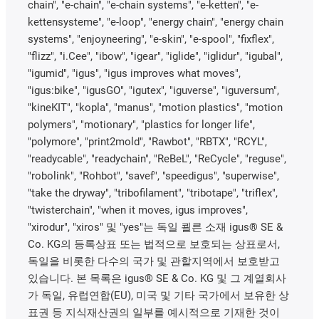
chain", "e-chain", "e-chain systems", "e-ketten", "e-
kettensysteme", "e-loop", "energy chain", "energy chain
systems", "enjoyneering", "e-skin", "e-spool", "fixflex",
"flizz", "i.Cee", "ibow", "igear", "iglide", "iglidur", "igubal",
"igumid", "igus", "igus improves what moves",
"igus:bike", "igusGO", "igutex", "iguverse", "iguversum",
"kineKIT", "kopla", "manus", "motion plastics", "motion
polymers", "motionary", "plastics for longer life",
"polymore", "print2mold", "Rawbot", "RBTX", "RCYL",
"readycable", "readychain", "ReBeL", "ReCycle", "reguse",
"robolink", "Rohbot", "savef", "speedigus", "superwise",
"take the dryway", "tribofilament", "tribotape", "triflex",
"twisterchain", "when it moves, igus improves",
"xirodur", "xiros" 및 "yes"는 독일 쾰른 소재 igus® SE &
Co. KG의 등록상표 또는 법적으로 보호되는 상표로서,
독일을 비롯한 다수의 국가 및 관할지역에서 보호받고
있습니다. 본 목록은 igus® SE & Co. KG 및 그 계열회사
가 독일, 유럽연합(EU), 미국 및 기타 국가에서 보유한 상
표권 등 지식재산권의 일부를 예시적으로 기재한 것이