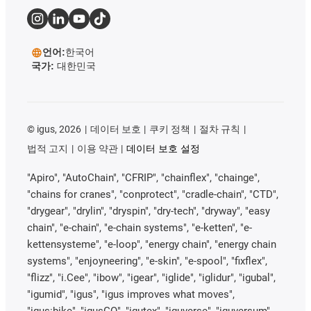
언어:
한국어
국가:
대한민국
©
igus, 2026
데이터 보호
쿠키 정책
절차 규칙
법적 고지
이용 약관
데이터 보호 설정
"Apiro", "AutoChain", "CFRIP", "chainflex", "chainge",
"chains for cranes", "conprotect", "cradle-chain", "CTD",
"drygear", "drylin", "dryspin", "dry-tech", "dryway", "easy
chain", "e-chain", "e-chain systems", "e-ketten", "e-
kettensysteme", "e-loop", "energy chain", "energy chain
systems", "enjoyneering", "e-skin", "e-spool", "fixflex",
"flizz", "i.Cee", "ibow", "igear", "iglide", "iglidur", "igubal",
"igumid", "igus", "igus improves what moves",
"igus:bike", "igusGO", "igutex", "iguverse", "iguversum",