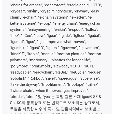
"chains for cranes", "conprotect", "cradle-chain", "CTD",
"drygear", "drylin", "dryspin", "dry-tech", "dryway", "easy
chain", "e-chain", "e-chain systems", "e-ketten", "e-
kettensysteme", "e-loop", "energy chain", "energy chain
systems", "enjoyneering", "e-skin", "e-spool", "fixflex",
"flizz", "i.Cee", "ibow", "igear", "iglide", "iglidur", "igubal",
"igumid", "igus", "igus improves what moves",
"igus:bike", "igusGO", "igutex", "iguverse", "iguversum",
"kineKIT", "kopla", "manus", "motion plastics", "motion
polymers", "motionary", "plastics for longer life",
"polymore", "print2mold", "Rawbot", "RBTX", "RCYL",
"readycable", "readychain", "ReBeL", "ReCycle", "reguse",
"robolink", "Rohbot", "savef", "speedigus", "superwise",
"take the dryway", "tribofilament", "tribotape", "triflex",
"twisterchain", "when it moves, igus improves",
"xirodur", "xiros" 및 "yes"는 독일 쾰른 소재 igus® SE &
Co. KG의 등록상표 또는 법적으로 보호되는 상표로서,
독일을 비롯한 다수의 국가 및 관할지역에서 보호받고