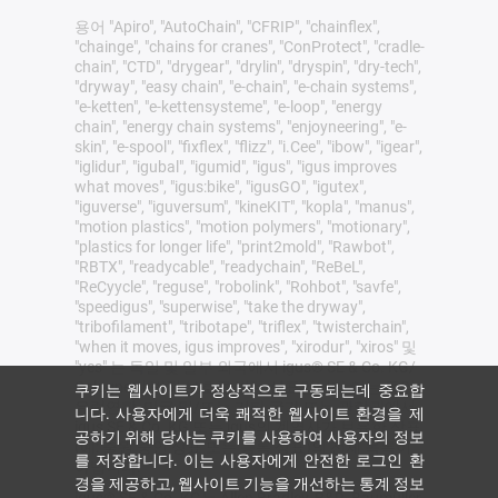
용어 "Apiro", "AutoChain", "CFRIP", "chainflex",
"chainge", "chains for cranes", "ConProtect", "cradle-
chain", "CTD", "drygear", "drylin", "dryspin", "dry-tech",
"dryway", "easy chain", "e-chain", "e-chain systems",
"e-ketten", "e-kettensysteme", "e-loop", "energy
chain", "energy chain systems", "enjoyneering", "e-
skin", "e-spool", "fixflex", "flizz", "i.Cee", "ibow", "igear",
"iglidur", "igubal", "igumid", "igus", "igus improves
what moves", "igus:bike", "igusGO", "igutex",
"iguverse", "iguversum", "kineKIT", "kopla", "manus",
"motion plastics", "motion polymers", "motionary",
"plastics for longer life", "print2mold", "Rawbot",
"RBTX", "readycable", "readychain", "ReBeL",
"ReCyycle", "reguse", "robolink", "Rohbot", "savfe",
"speedigus", "superwise", "take the dryway",
"tribofilament", "tribotape", "triflex", "twisterchain",
"when it moves, igus improves", "xirodur", "xiros" 및
"yes" 는 독일 및 일부 외국에서 igus® SE & Co. KG/
Cologne의 법적 보호를 받는 상표입니다 이는 독일,
쿠키는 웹사이트가 정상적으로 구동되는데 중요합
유럽연합, 미국 및/또는 기타 국가 또는 관할권에서
니다. 사용자에게 더욱 쾌적한 웹사이트 환경을 제
igus SE & Co. KG 또는 igus의 계열사가 보유한 상표
공하기 위해 당사는 쿠키를 사용하여 사용자의 정보
(예: 출원 중인 상표 또는 등록 상표)의 전체 목록이
를 저장합니다. 이는 사용자에게 안전한 로그인 환
아닙니다.
경을 제공하고, 웹사이트 기능을 개선하는 통계 정보