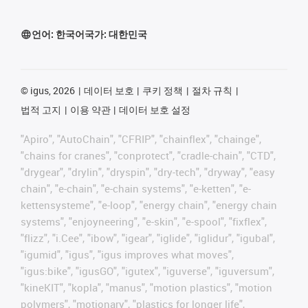
언어:
한국어
국가:
대한민국
©
igus, 2026
데이터 보호
쿠키 정책
절차 규칙
법적 고지
이용 약관
데이터 보호 설정
"Apiro", "AutoChain", "CFRIP", "chainflex", "chainge",
"chains for cranes", "conprotect", "cradle-chain", "CTD",
"drygear", "drylin", "dryspin", "dry-tech", "dryway", "easy
chain", "e-chain", "e-chain systems", "e-ketten", "e-
kettensysteme", "e-loop", "energy chain", "energy chain
systems", "enjoyneering", "e-skin", "e-spool", "fixflex",
"flizz", "i.Cee", "ibow", "igear", "iglide", "iglidur", "igubal",
"igumid", "igus", "igus improves what moves",
"igus:bike", "igusGO", "igutex", "iguverse", "iguversum",
"kineKIT", "kopla", "manus", "motion plastics", "motion
polymers", "motionary", "plastics for longer life",