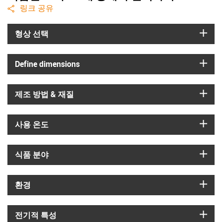
igus-icon-share
링크 공유
igus
형상 선택
igus
Define dimensions
igus
제조 방법 & 재질
igus
사용 온도
igus
식품 분야
igus
환경
igus
전기적 특성