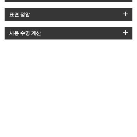
igus
표면 정압
igus
사용 수명 계산