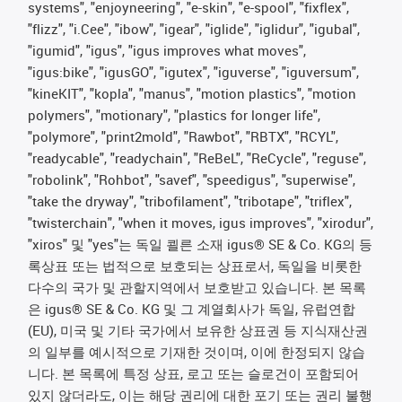
systems", "enjoyneering", "e-skin", "e-spool", "fixflex",
"flizz", "i.Cee", "ibow", "igear", "iglide", "iglidur", "igubal",
"igumid", "igus", "igus improves what moves",
"igus:bike", "igusGO", "igutex", "iguverse", "iguversum",
"kineKIT", "kopla", "manus", "motion plastics", "motion
polymers", "motionary", "plastics for longer life",
"polymore", "print2mold", "Rawbot", "RBTX", "RCYL",
"readycable", "readychain", "ReBeL", "ReCycle", "reguse",
"robolink", "Rohbot", "savef", "speedigus", "superwise",
"take the dryway", "tribofilament", "tribotape", "triflex",
"twisterchain", "when it moves, igus improves", "xirodur",
"xiros" 및 "yes"는 독일 쾰른 소재 igus® SE & Co. KG의 등
록상표 또는 법적으로 보호되는 상표로서, 독일을 비롯한
다수의 국가 및 관할지역에서 보호받고 있습니다. 본 목록
은 igus® SE & Co. KG 및 그 계열회사가 독일, 유럽연합
(EU), 미국 및 기타 국가에서 보유한 상표권 등 지식재산권
의 일부를 예시적으로 기재한 것이며, 이에 한정되지 않습
니다. 본 목록에 특정 상표, 로고 또는 슬로건이 포함되어
있지 않더라도, 이는 해당 권리에 대한 포기 또는 권리 불행