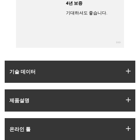
4년 보증
기대하셔도 좋습니다.
igus-icon
igus
기술 데이터
igus
제품­설명
igus
온라인 툴