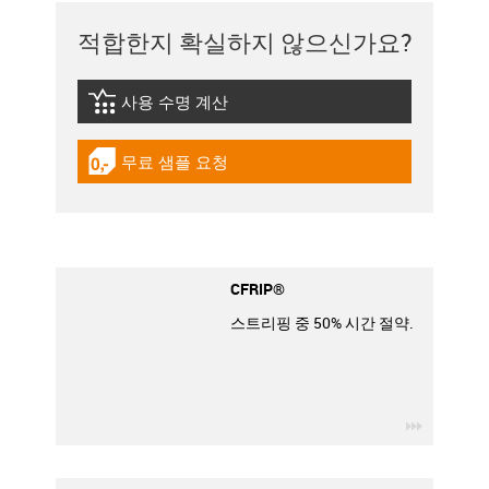
적합한지 확실하지 않으신가요?
사용 수명 계산
igus-icon-lebensdauerrechner
무료 샘플 요청
igus-icon-gratismuster
CFRIP®
스트리핑 중 50% 시간 절약.
igus-icon