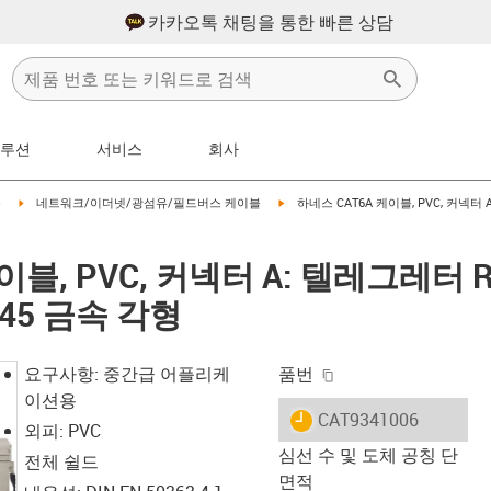
카카오톡 채팅을 통한 빠른 상담
솔루션
서비스
회사
right
igus-icon-arrow-right
igus-icon-arrow-right
블
네트워크/이더넷/광섬유/필드버스 케이블
하네스 CAT6A 케이블, PVC, 커넥터
이블, PVC, 커넥터 A: 텔레그레터 
45 금속 각형
igus-icon-copy-clip
요구사항: 중간급 어플리케
품번
이션용
igus-icon-lieferzeit
CAT9341006
외피: PVC
심선 수 및 도체 공칭 단
전체 쉴드
면적