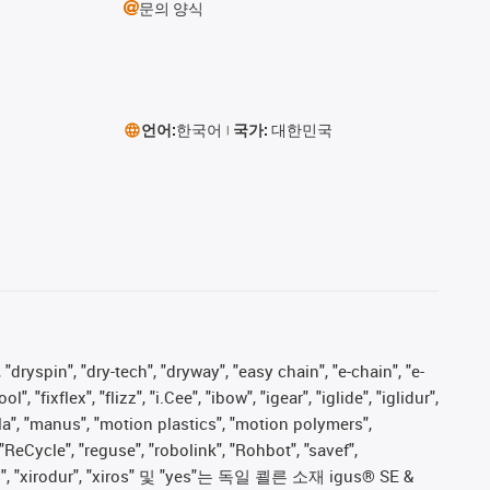
문의 양식
언어:
한국어
국가:
대한민국
 "dryspin", "dry-tech", "dryway", "easy chain", "e-chain", "e-
fixflex", "flizz", "i.Cee", "ibow", "igear", "iglide", "iglidur",
pla", "manus", "motion plastics", "motion polymers",
"ReCycle", "reguse", "robolink", "Rohbot", "savef",
proves", "xirodur", "xiros" 및 "yes"는 독일 쾰른 소재 igus® SE &