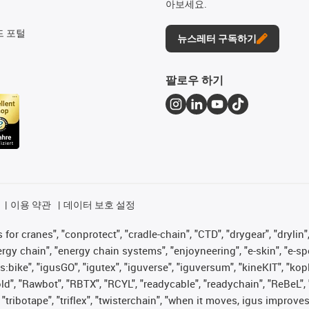
아보세요.
드 포털
뉴스레터 구독하기
팔로우 하기
이용 약관
데이터 보호 설정
for cranes", "conprotect", "cradle-chain", "CTD", "drygear", "drylin",
 chain", "energy chain systems", "enjoyneering", "e-skin", "e-spool", "
s:bike", "igusGO", "igutex", "iguverse", "iguversum", "kineKIT", "ko
old", "Rawbot", "RBTX", "RCYL", "readycable", "readychain", "ReBeL", 
", "tribotape", "triflex", "twisterchain", "when it moves, igus im