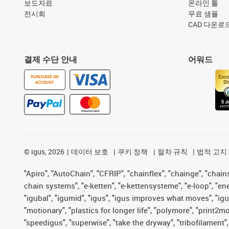
보도자료
온라인 툴
전시회
무료 샘플
CAD 다운로
결제 수단 안내
어워드
PURCHASE ON
ACCOUNT
©
igus, 2026
데이터 보호
쿠키 정책
절차 규칙
법적 고지
"Apiro", "AutoChain", "CFRIP", "chainflex", "chainge", "chains 
chain systems", "e-ketten", "e-kettensysteme", "e-loop", "energy
"igubal", "igumid", "igus", "igus improves what moves", "igu
"motionary", "plastics for longer life", "polymore", "print2m
"speedigus", "superwise", "take the dryway", "tribofilament