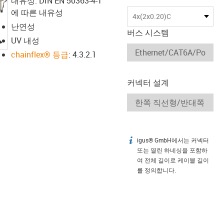
내유성: DIN EN 50363-4-1
에 따른 내유성
4x(2x0.20)C
난연성
버스 시스템
igus-icon-lupe
UV 내성
chainflex® 등급
: 4.3.2.1
커넥터 설계
igus® GmbH에서는 커넥터
igus-icon-info
또는 열린 하네싱을 포함하
여 전체 길이로 케이블 길이
를 정의합니다.