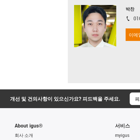
박찬
01
igus-i
이메
개선 및 건의사항이 있으신가요? 피드백을 주세요.
피
About igus®
서비스
회사 소개
myigus