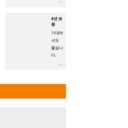
igus-icon-3arrow
4년 보
증
기대하
셔도
좋습니
다.
igus-icon-3arrow