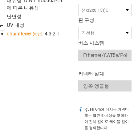
내유성: DIN EN 50363-4-1
에 따른 내유성
(4x(2x0.15))C
난연성
핀 구성
igus-icon-lupe
UV 내성
직선형
chainflex® 등급
: 4.3.2.1
버스 시스템
커넥터 설계
igus® GmbH에서는 커넥터
igus-icon-info
또는 열린 하네싱을 포함하
여 전체 길이로 케이블 길이
를 정의합니다.