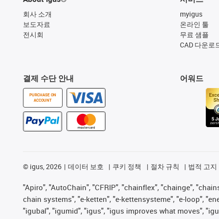
회사 소개
myigus
보도자료
온라인 툴
전시회
무료 샘플
CAD 다운로
결제 수단 안내
어워드
PURCHASE ON
ACCOUNT
©
igus, 2026
데이터 보호
쿠키 정책
절차 규칙
법적 고지
"Apiro", "AutoChain", "CFRIP", "chainflex", "chainge", "chains 
chain systems", "e-ketten", "e-kettensysteme", "e-loop", "energy
"igubal", "igumid", "igus", "igus improves what moves", "igu