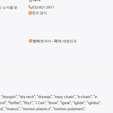
신 소식을 받
032-821-2911
문의 양식
언어:
한국어
국가:
대한민국
 "dryspin", "dry-tech", "dryway", "easy chain", "e-chain", "e-
fixflex", "flizz", "i.Cee", "ibow", "igear", "iglide", "iglidur",
pla", "manus", "motion plastics", "motion polymers",