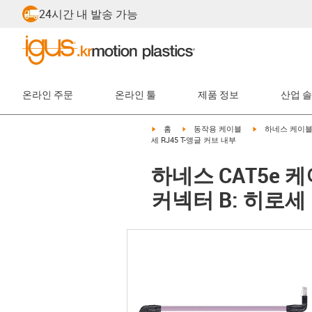
24시간 내 발송 가능
온라인 주문
온라인 툴
제품 정보
산업 
igus-icon-arrow-right
igus-icon-arrow-right
igus-icon-arrow-
홈
동작용 케이블
하네스 케이
세 RJ45 T-앵글 커브 내부
하네스 CAT5e 케
커넥터 B: 히로세 