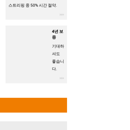
스트리핑 중 50% 시간 절약.
igus-icon-3arrow
4년 보
증
기대하
셔도
좋습니
다.
igus-icon-3arrow