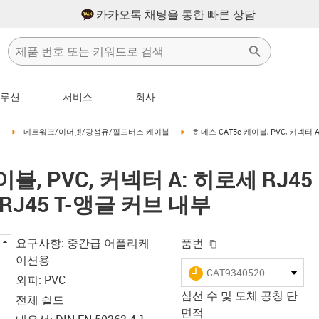
카카오톡 채팅을 통한 빠른 상담
솔루션
서비스
회사
right
igus-icon-arrow-right
igus-icon-arrow-right
블
네트워크/이더넷/광섬유/필드버스 케이블
하네스 CAT5e 케이블, PVC, 커넥터 
이블, PVC, 커넥터 A: 히로세 RJ45
RJ45 T-앵글 커브 내부
igus-icon-copy-clip
요구사항: 중간급 어플리케
품번
이션용
igus-icon-lieferzeit
CAT9340520
외피: PVC
심선 수 및 도체 공칭 단
전체 쉴드
면적