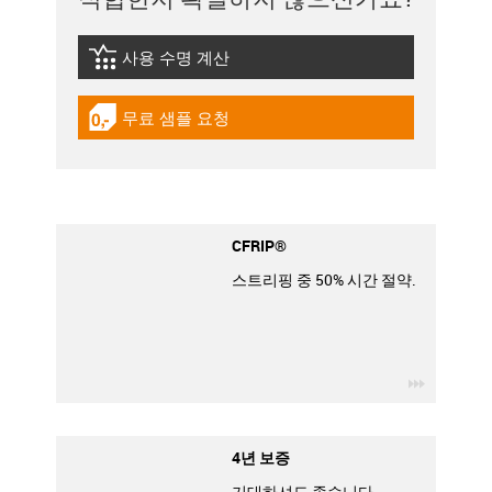
사용 수명 계산
igus-icon-lebensdauerrechner
무료 샘플 요청
igus-icon-gratismuster
CFRIP®
스트리핑 중 50% 시간 절약.
igus-icon
4년 보증
기대하셔도 좋습니다.