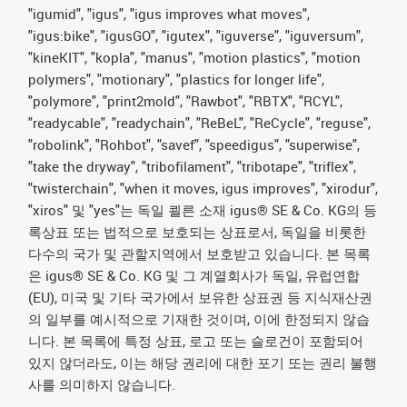
"igumid", "igus", "igus improves what moves",
"igus:bike", "igusGO", "igutex", "iguverse", "iguversum",
"kineKIT", "kopla", "manus", "motion plastics", "motion
polymers", "motionary", "plastics for longer life",
"polymore", "print2mold", "Rawbot", "RBTX", "RCYL",
"readycable", "readychain", "ReBeL", "ReCycle", "reguse",
"robolink", "Rohbot", "savef", "speedigus", "superwise",
"take the dryway", "tribofilament", "tribotape", "triflex",
"twisterchain", "when it moves, igus improves", "xirodur",
"xiros" 및 "yes"는 독일 쾰른 소재 igus® SE & Co. KG의 등
록상표 또는 법적으로 보호되는 상표로서, 독일을 비롯한
다수의 국가 및 관할지역에서 보호받고 있습니다. 본 목록
은 igus® SE & Co. KG 및 그 계열회사가 독일, 유럽연합
(EU), 미국 및 기타 국가에서 보유한 상표권 등 지식재산권
의 일부를 예시적으로 기재한 것이며, 이에 한정되지 않습
니다. 본 목록에 특정 상표, 로고 또는 슬로건이 포함되어
있지 않더라도, 이는 해당 권리에 대한 포기 또는 권리 불행
사를 의미하지 않습니다.