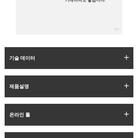
igus-icon
igus
기술 데이터
igus
제품­설명
igus
온라인 툴