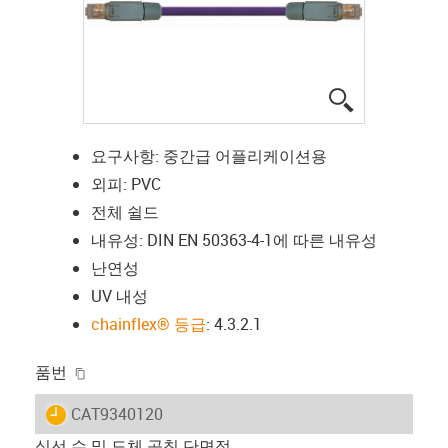
igus-icon-lup
요구사항: 중간급 어플리케이션용
외피: PVC
전체 쉴드
내유성: DIN EN 50363-4-1에 따른 내유성
난연성
UV 내성
chainflex® 등급
: 4.3.2.1
igus-icon-copy-clipboard
품번
igus-icon-lieferzeit
CAT9340120
심선 수 및 도체 공칭 단면적