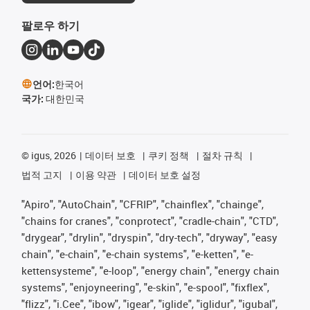
팔로우 하기
언어:
한국어
국가:
대한민국
©
igus, 2026
데이터 보호
쿠키 정책
절차 규칙
법적 고지
이용 약관
데이터 보호 설정
"Apiro", "AutoChain", "CFRIP", "chainflex", "chainge",
"chains for cranes", "conprotect", "cradle-chain", "CTD",
"drygear", "drylin", "dryspin", "dry-tech", "dryway", "easy
chain", "e-chain", "e-chain systems", "e-ketten", "e-
kettensysteme", "e-loop", "energy chain", "energy chain
systems", "enjoyneering", "e-skin", "e-spool", "fixflex",
"flizz", "i.Cee", "ibow", "igear", "iglide", "iglidur", "igubal",