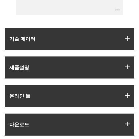
igus-icon
igus
기술 데이터
igus
제품­설명
igus
온라인 툴
igus
다운로드