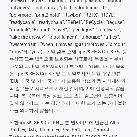
polymers", "motionary", "plastics for longer life",
"polymore", "print2mold", "Rawbot", "RBTX", "RCYL",
"readycable", "readychain", "ReBeL", "ReCycle", "reguse",
"robolink", "Rohbot", "savef", "speedigus", "superwise",
"take the dryway", "tribofilament", "tribotape", "triflex",
"twisterchain", "when it moves, igus improves", "xirodur",
"xiros" 및 "yes"는 독일 쾰른 소재 igus® SE & Co. KG의 등
록상표 또는 법적으로 보호되는 상표로서, 독일을 비롯한
다수의 국가 및 관할지역에서 보호받고 있습니다. 본 목록
은 igus® SE & Co. KG 및 그 계열회사가 독일, 유럽연합
(EU), 미국 및 기타 국가에서 보유한 상표권 등 지식재산권
의 일부를 예시적으로 기재한 것이며, 이에 한정되지 않습
니다. 본 목록에 특정 상표, 로고 또는 슬로건이 포함되어
있지 않더라도, 이는 해당 권리에 대한 포기 또는 권리 불행
사를 의미하지 않습니다.
또한 igus® SE & Co. KG는 본 웹사이트에 언급된 Allen
Bradley, B&R, Baumüller, Beckhoff, Lahr, Control
Techniques, Danaher Motion, ELAU, FAGOR, FANUC,