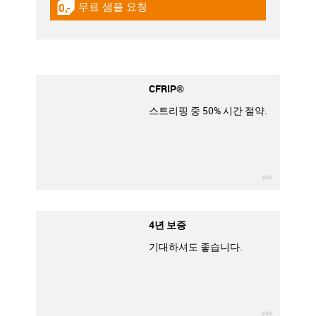
무료 샘플 요청
igus-icon-gratismuster
CFRIP®
스트리핑 중 50% 시간 절약.
igus-icon
4년 보증
기대하셔도 좋습니다.
igus-icon