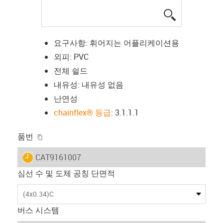
igus-icon-lup
요구사항: 휘어지는 어플리케이션용
외피: PVC
전체 쉴드
내유성: 내유성 없음
난연성
chainflex® 등급
: 3.1.1.1
igus-icon-copy-clipboard
품번
igus-icon-lieferzeit
CAT9161007
심선 수 및 도체 공칭 단면적
(4x0.34)C
버스 시스템