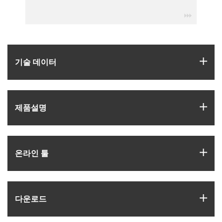
igus-icon
igus
기술 데이터
igus
제품­설명
igus
온라인 툴
igus
다운로드