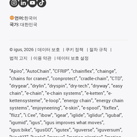
언어:
한국어
국가:
대한민국
©
igus, 2026
데이터 보호
쿠키 정책
절차 규칙
법적 고지
이용 약관
데이터 보호 설정
"Apiro", "AutoChain", "CFRIP", "chainflex", "chainge",
"chains for cranes", "conprotect", "cradle-chain", "CTD",
"drygear", "drylin", "dryspin", "dry-tech", "dryway", "easy
chain", "e-chain", "e-chain systems", "e-ketten", "e-
kettensysteme", "e-loop", "energy chain", "energy chain
systems", "enjoyneering", "e-skin", "e-spool", "fixflex",
"flizz", "i.Cee", "ibow", "igear", "iglide", "iglidur", "igubal",
"igumid", "igus", "igus improves what moves",
"igus:bike", "igusGO", "igutex", "iguverse", "iguversum",
"kineKIT", "kopla", "manus", "motion plastics", "motion