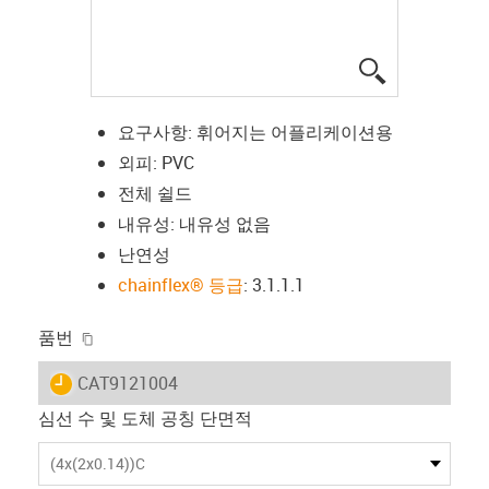
igus-icon-lup
요구사항: 휘어지는 어플리케이션용
외피: PVC
전체 쉴드
내유성: 내유성 없음
난연성
chainflex® 등급
: 3.1.1.1
igus-icon-copy-clipboard
품번
igus-icon-lieferzeit
CAT9121004
심선 수 및 도체 공칭 단면적
(4x(2x0.14))C