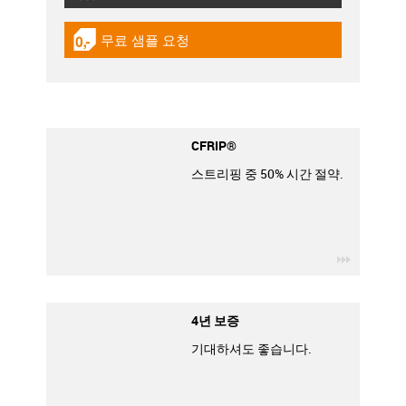
무료 샘플 요청
igus-icon-gratismuster
CFRIP®
스트리핑 중 50% 시간 절약.
igus-icon
4년 보증
기대하셔도 좋습니다.