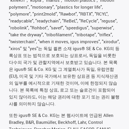
polymers", "motionary", "plastics for longer life",
"polymore", "print2mold", "Rawbot", "RBTX", "RCYL",
"readycable", "readychain", "ReBeL", "ReCycle", "reguse",
"robolink", "Rohbot", "savef", "speedigus", "superwise",
"take the dryway", "tribofilament", "tribotape", "triflex",
"twisterchain", "when it moves, igus improves", "xirodur",
"xiros" 및 "yes"는 독일 쾰른 소재 igus® SE & Co. KG의 등
록상표 또는 법적으로 보호되는 상표로서, 독일을 비롯한
다수의 국가 및 관할지역에서 보호받고 있습니다. 본 목록
은 igus® SE & Co. KG 및 그 계열회사가 독일, 유럽연합
(EU), 미국 및 기타 국가에서 보유한 상표권 등 지식재산권
의 일부를 예시적으로 기재한 것이며, 이에 한정되지 않습
니다. 본 목록에 특정 상표, 로고 또는 슬로건이 포함되어
있지 않더라도, 이는 해당 권리에 대한 포기 또는 권리 불행
사를 의미하지 않습니다.
또한 igus® SE & Co. KG는 본 웹사이트에 언급된 Allen
Bradley, B&R, Baumüller, Beckhoff, Lahr, Control
Techniques, Danaher Motion, ELAU, FAGOR, FANUC,