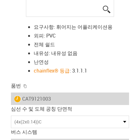
igus-icon-lup
요구사항: 휘어지는 어플리케이션용
외피: PVC
전체 쉴드
내유성: 내유성 없음
난연성
chainflex® 등급
: 3.1.1.1
igus-icon-copy-clipboard
품번
igus-icon-lieferzeit
CAT9121003
심선 수 및 도체 공칭 단면적
(4x(2x0.14))C
버스 시스템