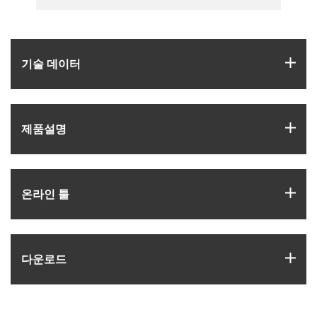
igus
기술 데이터
igus
제품­설명
igus
온라인 툴
igus
다운로드