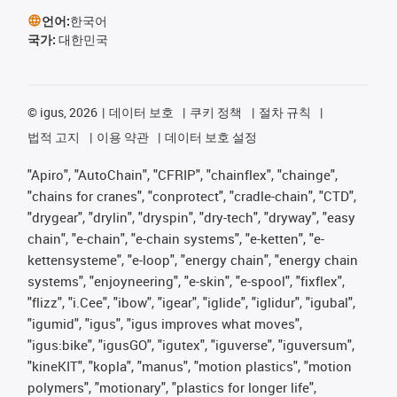
언어:
한국어
국가:
대한민국
©
igus, 2026
데이터 보호
쿠키 정책
절차 규칙
법적 고지
이용 약관
데이터 보호 설정
"Apiro", "AutoChain", "CFRIP", "chainflex", "chainge",
"chains for cranes", "conprotect", "cradle-chain", "CTD",
"drygear", "drylin", "dryspin", "dry-tech", "dryway", "easy
chain", "e-chain", "e-chain systems", "e-ketten", "e-
kettensysteme", "e-loop", "energy chain", "energy chain
systems", "enjoyneering", "e-skin", "e-spool", "fixflex",
"flizz", "i.Cee", "ibow", "igear", "iglide", "iglidur", "igubal",
"igumid", "igus", "igus improves what moves",
"igus:bike", "igusGO", "igutex", "iguverse", "iguversum",
"kineKIT", "kopla", "manus", "motion plastics", "motion
polymers", "motionary", "plastics for longer life",