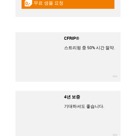
무료 샘플 요청
igus-icon-gratismuster
CFRIP®
스트리핑 중 50% 시간 절약.
igus-icon
4년 보증
기대하셔도 좋습니다.
igus-icon