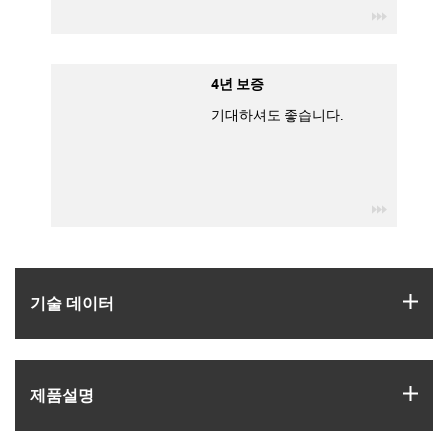
igus-icon
4년 보증
기대하셔도 좋습니다.
igus-icon
igus
기술 데이터
igus
제품­설명