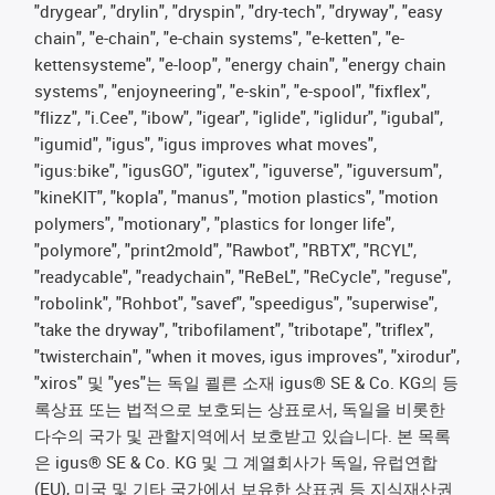
"drygear", "drylin", "dryspin", "dry-tech", "dryway", "easy
chain", "e-chain", "e-chain systems", "e-ketten", "e-
kettensysteme", "e-loop", "energy chain", "energy chain
systems", "enjoyneering", "e-skin", "e-spool", "fixflex",
"flizz", "i.Cee", "ibow", "igear", "iglide", "iglidur", "igubal",
"igumid", "igus", "igus improves what moves",
"igus:bike", "igusGO", "igutex", "iguverse", "iguversum",
"kineKIT", "kopla", "manus", "motion plastics", "motion
polymers", "motionary", "plastics for longer life",
"polymore", "print2mold", "Rawbot", "RBTX", "RCYL",
"readycable", "readychain", "ReBeL", "ReCycle", "reguse",
"robolink", "Rohbot", "savef", "speedigus", "superwise",
"take the dryway", "tribofilament", "tribotape", "triflex",
"twisterchain", "when it moves, igus improves", "xirodur",
"xiros" 및 "yes"는 독일 쾰른 소재 igus® SE & Co. KG의 등
록상표 또는 법적으로 보호되는 상표로서, 독일을 비롯한
다수의 국가 및 관할지역에서 보호받고 있습니다. 본 목록
은 igus® SE & Co. KG 및 그 계열회사가 독일, 유럽연합
(EU), 미국 및 기타 국가에서 보유한 상표권 등 지식재산권