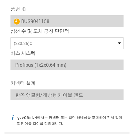
igus-icon-copy-clipboard
품번
igus-icon-lieferzeit
BUS9041158
심선 수 및 도체 공칭 단면적
(2x0.25)C
버스 시스템
커넥터 설계
igus® GmbH에서는 커넥터 또는 열린 하네싱을 포함하여 전체 길이
igus-icon-info
로 케이블 길이를 정의합니다.