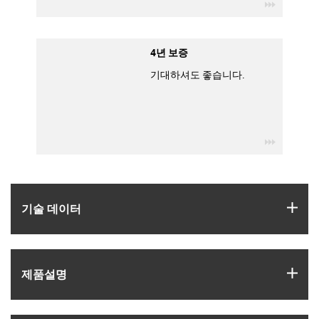
igus-icon
4년 보증
기대하셔도 좋습니다.
igus-icon
igus
기술 데이터
igus
제품­설명