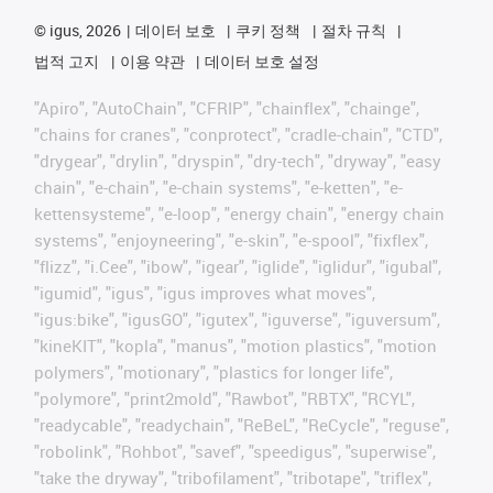
©
igus, 2026
데이터 보호
쿠키 정책
절차 규칙
법적 고지
이용 약관
데이터 보호 설정
"Apiro", "AutoChain", "CFRIP", "chainflex", "chainge",
"chains for cranes", "conprotect", "cradle-chain", "CTD",
"drygear", "drylin", "dryspin", "dry-tech", "dryway", "easy
chain", "e-chain", "e-chain systems", "e-ketten", "e-
kettensysteme", "e-loop", "energy chain", "energy chain
systems", "enjoyneering", "e-skin", "e-spool", "fixflex",
"flizz", "i.Cee", "ibow", "igear", "iglide", "iglidur", "igubal",
"igumid", "igus", "igus improves what moves",
"igus:bike", "igusGO", "igutex", "iguverse", "iguversum",
"kineKIT", "kopla", "manus", "motion plastics", "motion
polymers", "motionary", "plastics for longer life",
"polymore", "print2mold", "Rawbot", "RBTX", "RCYL",
"readycable", "readychain", "ReBeL", "ReCycle", "reguse",
"robolink", "Rohbot", "savef", "speedigus", "superwise",
"take the dryway", "tribofilament", "tribotape", "triflex",