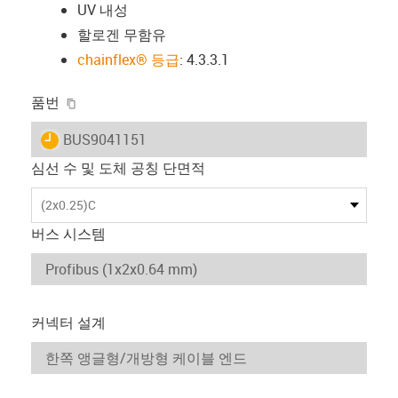
UV 내성
할로겐 무함유
chainflex® 등급
: 4.3.3.1
igus-icon-copy-clipboard
품번
igus-icon-lieferzeit
BUS9041151
심선 수 및 도체 공칭 단면적
(2x0.25)C
버스 시스템
커넥터 설계