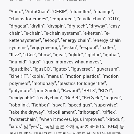
"Apiro", "AutoChain", "CFRIP", "chainflex", "chainge",
"chains for cranes", "conprotect", "cradle-chain", "CTD",
"drygear", "drylin", "dryspin", "dry-tech", "dryway", "easy
chain", "e-chain", "e-chain systems", "e-ketten", "e-
kettensysteme", "e-loop", "energy chain", "energy chain
systems", "enjoyneering", "e-skin", "e-spool", "fixflex",
"flizz", "i.Cee", "ibow", "igear", "iglide", "iglidur", "igubal",
"igumid", "igus", "igus improves what moves",
"igus:bike", "igusGO", "igutex", "iguverse", "iguversum",
"kineKIT", "kopla", "manus", "motion plastics", "motion
polymers", "motionary", "plastics for longer life",
"polymore", "print2mold", "Rawbot", "RBTX", "RCYL",
"readycable", "readychain", "ReBeL", "ReCycle", "reguse",
"robolink", "Rohbot", "savef", "speedigus", "superwise",
"take the dryway", "tribofilament", "tribotape", "triflex",
"twisterchain", "when it moves, igus improves", "xirodur",
"xiros" 및 "yes"는 독일 쾰른 소재 igus® SE & Co. KG의 등
록상표 또는 법적으로 보호되는 상표로서, 독일을 비롯한