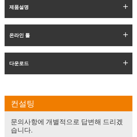
igus
제품­설명
igus
온라인 툴
igus
다운로드
컨설팅
문의사항에 개별적으로 답변해 드리겠
습니다.