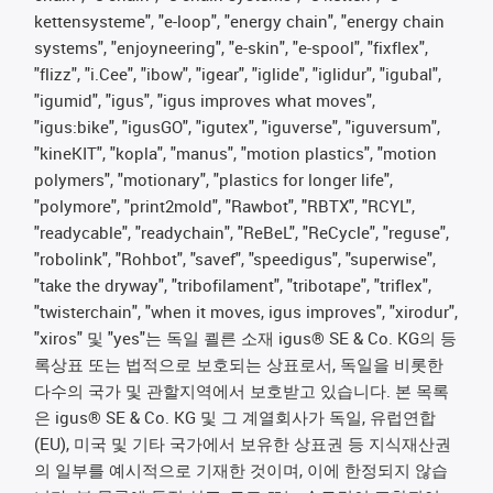
kettensysteme", "e-loop", "energy chain", "energy chain
systems", "enjoyneering", "e-skin", "e-spool", "fixflex",
"flizz", "i.Cee", "ibow", "igear", "iglide", "iglidur", "igubal",
"igumid", "igus", "igus improves what moves",
"igus:bike", "igusGO", "igutex", "iguverse", "iguversum",
"kineKIT", "kopla", "manus", "motion plastics", "motion
polymers", "motionary", "plastics for longer life",
"polymore", "print2mold", "Rawbot", "RBTX", "RCYL",
"readycable", "readychain", "ReBeL", "ReCycle", "reguse",
"robolink", "Rohbot", "savef", "speedigus", "superwise",
"take the dryway", "tribofilament", "tribotape", "triflex",
"twisterchain", "when it moves, igus improves", "xirodur",
"xiros" 및 "yes"는 독일 쾰른 소재 igus® SE & Co. KG의 등
록상표 또는 법적으로 보호되는 상표로서, 독일을 비롯한
다수의 국가 및 관할지역에서 보호받고 있습니다. 본 목록
은 igus® SE & Co. KG 및 그 계열회사가 독일, 유럽연합
(EU), 미국 및 기타 국가에서 보유한 상표권 등 지식재산권
의 일부를 예시적으로 기재한 것이며, 이에 한정되지 않습