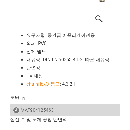
igus-icon-lup
요구사항: 중간급 어플리케이션용
외피: PVC
전체 쉴드
내유성: DIN EN 50363-4-1에 따른 내유성
난연성
UV 내성
chainflex® 등급
: 4.3.2.1
igus-icon-copy-clipboard
품번
igus-icon-lieferzeit
MAT904125463
심선 수 및 도체 공칭 단면적