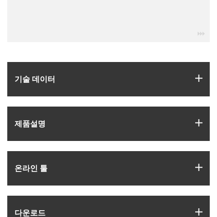
igu
igus
기술 데이터
igus
제품­설명
igus
온라인 툴
igus
다운로드