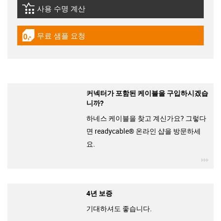
사용 수명 계산
igus-icon-lebensdauerrechner
무료 샘플 요청
igus-icon-gratismuster
커넥터가 포함된 케이블을 구입하시겠습
니까?
하네스 케이블을 찾고 계신가요? 그렇다
면 readycable® 온라인 샵을 방문하세
요.
igu
4년 보증
기대하셔도 좋습니다.