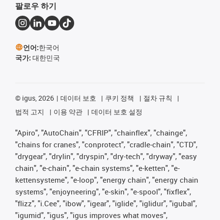
팔로우 하기
언어:
한국어
국가:
대한민국
©
igus, 2026
데이터 보호
쿠키 정책
절차 규칙
법적 고지
이용 약관
데이터 보호 설정
"Apiro", "AutoChain", "CFRIP", "chainflex", "chainge",
"chains for cranes", "conprotect", "cradle-chain", "CTD",
"drygear", "drylin", "dryspin", "dry-tech", "dryway", "easy
chain", "e-chain", "e-chain systems", "e-ketten", "e-
kettensysteme", "e-loop", "energy chain", "energy chain
systems", "enjoyneering", "e-skin", "e-spool", "fixflex",
"flizz", "i.Cee", "ibow", "igear", "iglide", "iglidur", "igubal",
"igumid", "igus", "igus improves what moves",