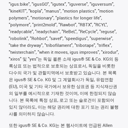
"igus:bike", "igusGO", "igutex", "iguverse", "iguversum",
"kineKIT", "kopla", "manus", "motion plastics", "motion
polymers", "motionary", "plastics for longer life",
"polymore", "print2mold", "Rawbot", "RBTX", "RCYL",
"readycable", "readychain", "ReBeL", "ReCycle", "reguse",
"robolink", "Rohbot", "savef", "speedigus", "superwise",
"take the dryway", "tribofilament", "tribotape", "triflex",
"twisterchain", "when it moves, igus improves", "xirodur",
"xiros" 및 "yes"는 독일 쾰른 소재 igus® SE & Co. KG의 등
록상표 또는 법적으로 보호되는 상표로서, 독일을 비롯한
다수의 국가 및 관할지역에서 보호받고 있습니다. 본 목록
은 igus® SE & Co. KG 및 그 계열회사가 독일, 유럽연합
(EU), 미국 및 기타 국가에서 보유한 상표권 등 지식재산권
의 일부를 예시적으로 기재한 것이며, 이에 한정되지 않습
니다. 본 목록에 특정 상표, 로고 또는 슬로건이 포함되어
있지 않더라도, 이는 해당 권리에 대한 포기 또는 권리 불행
사를 의미하지 않습니다.
또한 igus® SE & Co. KG는 본 웹사이트에 언급된 Allen