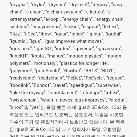
"drygear", "drylin", "dryspin", "dry-tech", "dryway", "easy
chain", "e-chain", "e-chain systems", "e-ketten", "e-
kettensysteme", "e-loop", "energy chain", "energy chain
systems", "enjoyneering", "e-skin", "e-spool", "fixflex",
"flizz", "i.Cee", "ibow", "igear", "iglide", "iglidur", "igubal",
"igumid", "igus", "igus improves what moves",
"igus:bike", "igusGO", "igutex", "iguverse", "iguversum",
"kineKIT", "kopla", "manus", "motion plastics", "motion
polymers", "motionary", "plastics for longer life",
"polymore", "print2mold", "Rawbot", "RBTX", "RCYL",
"readycable", "readychain", "ReBeL", "ReCycle", "reguse",
"robolink", "Rohbot", "savef", "speedigus", "superwise",
"take the dryway", "tribofilament", "tribotape", "triflex",
"twisterchain", "when it moves, igus improves", "xirodur",
"xiros" 및 "yes"는 독일 쾰른 소재 igus® SE & Co. KG의 등
록상표 또는 법적으로 보호되는 상표로서, 독일을 비롯한
다수의 국가 및 관할지역에서 보호받고 있습니다. 본 목록
은 igus® SE & Co. KG 및 그 계열회사가 독일, 유럽연합
(EU), 미국 및 기타 국가에서 보유한 상표권 등 지식재산권