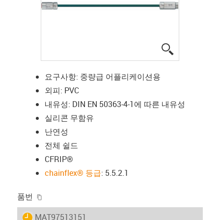
igus-icon-lup
요구사항: 중량급 어플리케이션용
외피: PVC
내유성: DIN EN 50363-4-1에 따른 내유성
실리콘 무함유
난연성
전체 쉴드
CFRIP®
chainflex® 등급
: 5.5.2.1
igus-icon-copy-clipboard
품번
igus-icon-lieferzeit
MAT97513151