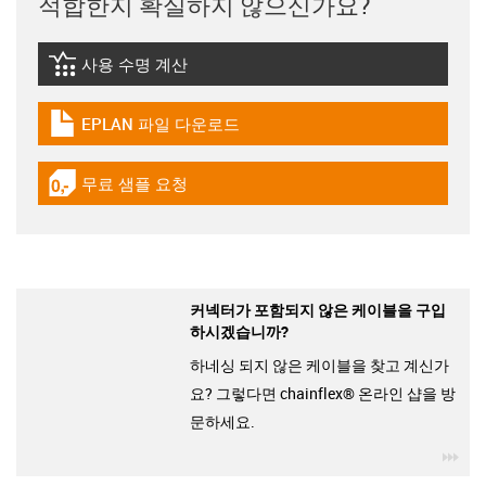
적합한지 확실하지 않으신가요?
사용 수명 계산
igus-icon-lebensdauerrechner
EPLAN 파일 다운로드
igus-icon-download-plan
무료 샘플 요청
igus-icon-gratismuster
커넥터가 포함되지 않은 케이블을 구입
하시겠습니까?
하네싱 되지 않은 케이블을 찾고 계신가
요? 그렇다면 chainflex® 온라인 샵을 방
문하세요.
igu