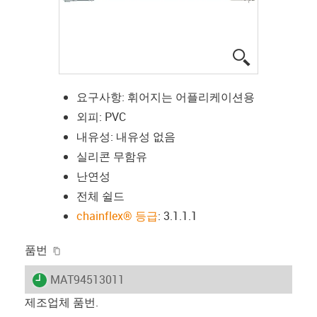
igus-icon-lup
요구사항: 휘어지는 어플리케이션용
외피: PVC
내유성: 내유성 없음
실리콘 무함유
난연성
전체 쉴드
chainflex® 등급
: 3.1.1.1
igus-icon-copy-clipboard
품번
igus-icon-lieferzeit
MAT94513011
제조업체 품번.