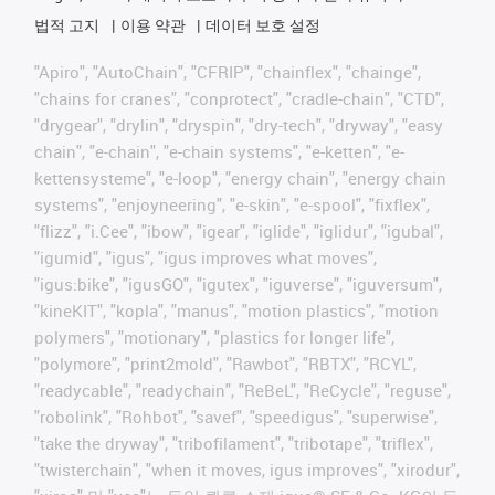
법적 고지
이용 약관
데이터 보호 설정
"Apiro", "AutoChain", "CFRIP", "chainflex", "chainge",
"chains for cranes", "conprotect", "cradle-chain", "CTD",
"drygear", "drylin", "dryspin", "dry-tech", "dryway", "easy
chain", "e-chain", "e-chain systems", "e-ketten", "e-
kettensysteme", "e-loop", "energy chain", "energy chain
systems", "enjoyneering", "e-skin", "e-spool", "fixflex",
"flizz", "i.Cee", "ibow", "igear", "iglide", "iglidur", "igubal",
"igumid", "igus", "igus improves what moves",
"igus:bike", "igusGO", "igutex", "iguverse", "iguversum",
"kineKIT", "kopla", "manus", "motion plastics", "motion
polymers", "motionary", "plastics for longer life",
"polymore", "print2mold", "Rawbot", "RBTX", "RCYL",
"readycable", "readychain", "ReBeL", "ReCycle", "reguse",
"robolink", "Rohbot", "savef", "speedigus", "superwise",
"take the dryway", "tribofilament", "tribotape", "triflex",
"twisterchain", "when it moves, igus improves", "xirodur",