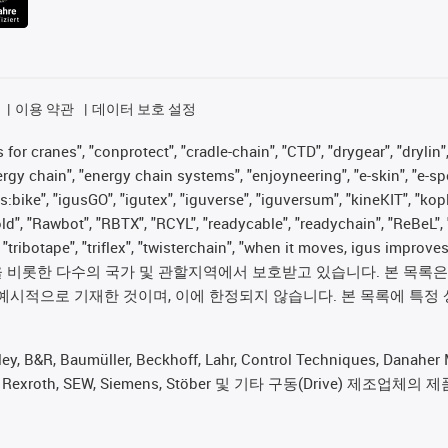
이용 약관
데이터 보호 설정
for cranes", "conprotect", "cradle-chain", "CTD", "drygear", "drylin",
 chain", "energy chain systems", "enjoyneering", "e-skin", "e-spool", "
s:bike", "igusGO", "igutex", "iguverse", "iguversum", "kineKIT", "ko
old", "Rawbot", "RBTX", "RCYL", "readycable", "readychain", "ReBeL", 
", "tribotape", "triflex", "twisterchain", "when it moves, igus im
롯한 다수의 국가 및 관할지역에서 보호받고 있습니다. 본 목록은 igus®
예시적으로 기재한 것이며, 이에 한정되지 않습니다. 본 목록에 특정 
 Baumüller, Beckhoff, Lahr, Control Techniques, Danaher Mot
rker, Bosch Rexroth, SEW, Siemens, Stöber 및 기타 구동(Dr