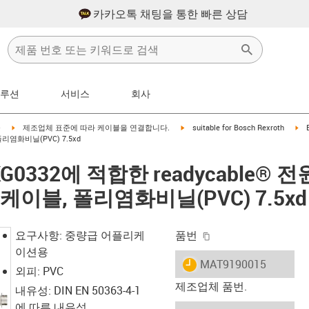
카카오톡 채팅을 통한 빠른 상담
솔루션
서비스
회사
right
igus-icon-arrow-right
igus-icon-arrow-right
igu
블
제조업체 표준에 따라 케이블을 연결합니다.
suitable for Bosch Rexroth
염화비닐(PVC) 7.5xd
 IKG0332에 적합한 readycable®
케이블, 폴리염화비닐(PVC) 7.5xd
igus-icon-copy-clip
요구사항: 중량급 어플리케
품번
이션용
igus-icon-lieferzeit
MAT9190015
외피: PVC
제조업체 품번.
내유성: DIN EN 50363-4-1
에 따른 내유성