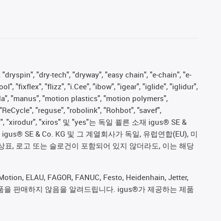
 "dryspin", "dry-tech", "dryway", "easy chain", "e-chain", "e-
fixflex", "flizz", "i.Cee", "ibow", "igear", "iglide", "iglidur",
pla", "manus", "motion plastics", "motion polymers",
"ReCycle", "reguse", "robolink", "Rohbot", "savef",
proves", "xirodur", "xiros" 및 "yes"는 독일 쾰른 소재 igus® SE &
 SE & Co. KG 및 그 계열회사가 독일, 유럽연합(EU), 미
상표, 로고 또는 슬로건이 포함되어 있지 않더라도, 이는 해당
ion, ELAU, FAGOR, FANUC, Festo, Heidenhain, Jetter,
ive) 제조업체의 제품을 판매하지 않음을 알려드립니다. igus®가 제공하는 제품