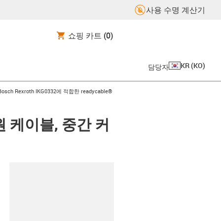
사용 수명 계산기
쇼핑 카트
(0)
KR
(
KO
)
담당자
s-icon-arrow-right
Bosch Rexroth IKG0332에 적합한 readycable®
 전원 케이블, 중간 커
board