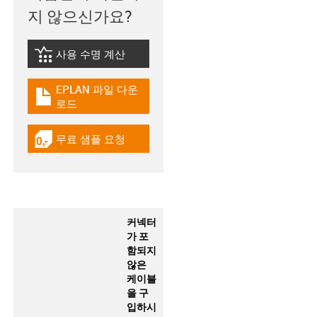
지 않으신가요?
사용 수명 계산
igus-icon-lebensdauerrechner
EPLAN 파일 다운
igus-icon-download-plan
로드
무료 샘플 요청
igus-icon-gratismuster
커넥터
가 포
함되지
않은
케이블
을 구
입하시