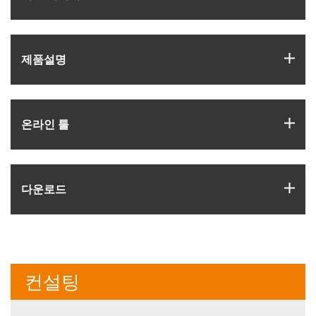
igus
제품­설명
igus
온라인 툴
igus
다운로드
컨설팅