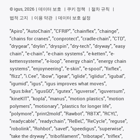
©
igus, 2026
데이터 보호
쿠키 정책
절차 규칙
법적 고지
이용 약관
데이터 보호 설정
"Apiro", "AutoChain", "CFRIP", "chainflex", "chainge",
"chains for cranes", "conprotect", "cradle-chain", "CTD",
"drygear", "drylin", "dryspin", "dry-tech", "dryway", "easy
chain", "e-chain", "e-chain systems", "e-ketten", "e-
kettensysteme", "e-loop", "energy chain", "energy chain
systems", "enjoyneering", "e-skin", "e-spool", "fixflex",
"flizz", "i.Cee", "ibow", "igear", "iglide", "iglidur", "igubal",
"igumid", "igus", "igus improves what moves",
"igus:bike", "igusGO", "igutex", "iguverse", "iguversum",
"kineKIT", "kopla", "manus", "motion plastics", "motion
polymers", "motionary", "plastics for longer life",
"polymore", "print2mold", "Rawbot", "RBTX", "RCYL",
"readycable", "readychain", "ReBeL", "ReCycle", "reguse",
"robolink", "Rohbot", "savef", "speedigus", "superwise",
"take the dryway", "tribofilament", "tribotape", "triflex",