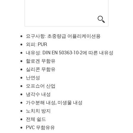
igus-icon-lup
요구사항: 초중량급 어플리케이션용
외피: PUR
내유성: DIN EN 50363-10-2에 따른 내유성
할로겐 무함유
실리콘 무함유
난연성
오프쇼어 산업
냉각수 내성
가수분해 내성, 미생물 내성
노치치 방지
전체 쉴드
PVC 무함유유