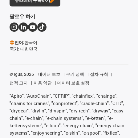
뉴스레터 구독하기
팔로우 하기
언어:
한국어
국가:
대한민국
©
igus, 2026
데이터 보호
쿠키 정책
절차 규칙
법적 고지
이용 약관
데이터 보호 설정
"Apiro", "AutoChain", "CFRIP", "chainflex", "chainge",
"chains for cranes", "conprotect", "cradle-chain", "CTD",
"drygear", "drylin", "dryspin", "dry-tech", "dryway", "easy
chain", "e-chain", "e-chain systems", "e-ketten", "e-
kettensysteme", "e-loop", "energy chain", "energy chain
systems", "enjoyneering", "e-skin", "e-spool", "fixflex",