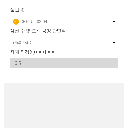
igus-icon-copy-clipboard
품번
igus-icon-lieferzeit
CF10.UL.02.04
심선 수 및 도체 공칭 단면적
(4x0.25)C
최대 외경(d) mm [mm]