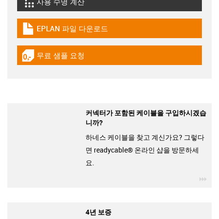
사용 수명 계산
igus-icon-lebensdauerrechner
EPLAN 파일 다운로드
igus-icon-download-plan
무료 샘플 요청
igus-icon-gratismuster
커넥터가 포함된 케이블을 구입하시겠습
니까?
하네스 케이블을 찾고 계신가요? 그렇다
면 readycable® 온라인 샵을 방문하세
요.
igu
4년 보증