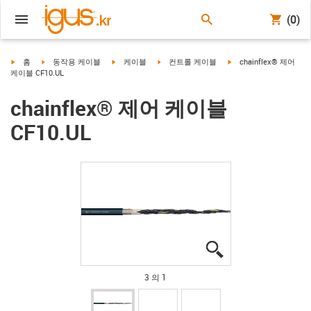
(0)
igus-icon-arrow-right
igus-icon-arrow-right
igus-icon-arrow-right
igus-icon-arrow-right
igus-icon-arrow-right
홈
동작용 케이블
케이블
컨트롤 케이블
chainflex® 제어
케이블 CF10.UL
chainflex® 제어 케이블
CF10.UL
igus-icon-lupe
igus-icon-lupe
igus-icon-lupe
3 의 1