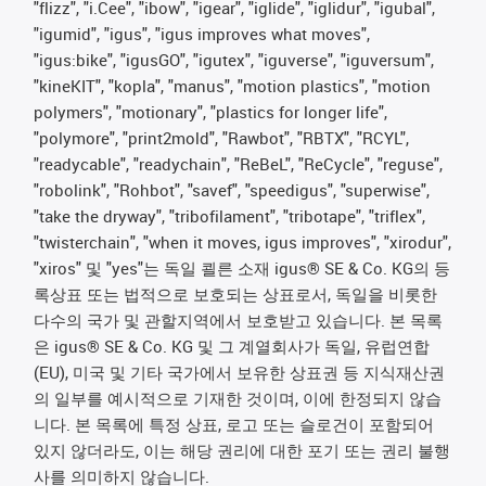
"flizz", "i.Cee", "ibow", "igear", "iglide", "iglidur", "igubal",
"igumid", "igus", "igus improves what moves",
"igus:bike", "igusGO", "igutex", "iguverse", "iguversum",
"kineKIT", "kopla", "manus", "motion plastics", "motion
polymers", "motionary", "plastics for longer life",
"polymore", "print2mold", "Rawbot", "RBTX", "RCYL",
"readycable", "readychain", "ReBeL", "ReCycle", "reguse",
"robolink", "Rohbot", "savef", "speedigus", "superwise",
"take the dryway", "tribofilament", "tribotape", "triflex",
"twisterchain", "when it moves, igus improves", "xirodur",
"xiros" 및 "yes"는 독일 쾰른 소재 igus® SE & Co. KG의 등
록상표 또는 법적으로 보호되는 상표로서, 독일을 비롯한
다수의 국가 및 관할지역에서 보호받고 있습니다. 본 목록
은 igus® SE & Co. KG 및 그 계열회사가 독일, 유럽연합
(EU), 미국 및 기타 국가에서 보유한 상표권 등 지식재산권
의 일부를 예시적으로 기재한 것이며, 이에 한정되지 않습
니다. 본 목록에 특정 상표, 로고 또는 슬로건이 포함되어
있지 않더라도, 이는 해당 권리에 대한 포기 또는 권리 불행
사를 의미하지 않습니다.