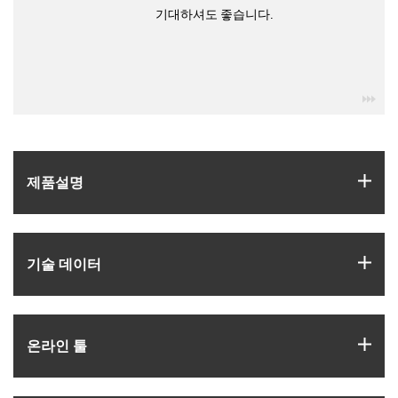
기대하셔도 좋습니다.
igu
igus
제품­설명
igus
기술 데이터
igus
온라인 툴