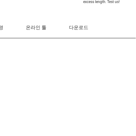
excess length. Test us!
명
온라인 툴
다운로드