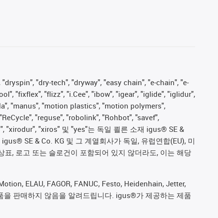
 "dryspin", "dry-tech", "dryway", "easy chain", "e-chain", "e-
fixflex", "flizz", "i.Cee", "ibow", "igear", "iglide", "iglidur",
pla", "manus", "motion plastics", "motion polymers",
"ReCycle", "reguse", "robolink", "Rohbot", "savef",
proves", "xirodur", "xiros" 및 "yes"는 독일 쾰른 소재 igus® SE &
 SE & Co. KG 및 그 계열회사가 독일, 유럽연합(EU), 미
상표, 로고 또는 슬로건이 포함되어 있지 않더라도, 이는 해당
ion, ELAU, FAGOR, FANUC, Festo, Heidenhain, Jetter,
ive) 제조업체의 제품을 판매하지 않음을 알려드립니다. igus®가 제공하는 제품