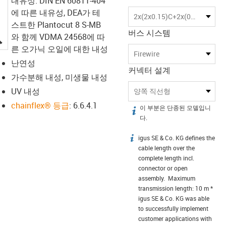
내유성: DIN EN 60811-404
에 따른 내유성, DEA가 테
2x(2x0.15)C+2x(0.34)C
스트한 Plantocut 8 S-MB
버스 시스템
igus-icon-lupe
와 함께 VDMA 24568에 따
른 오가닉 오일에 대한 내성
Firewire
난연성
커넥터 설계
가수분해 내성, 미생물 내성
UV 내성
양쪽 직선형
chainflex® 등급
: 6.6.4.1
이 부분은 단종된 모델입니
igus-icon-info
다.
igus SE & Co. KG defines the
igus-icon-info
cable length over the
complete length incl.
connector or open
assembly. Maximum
transmission length: 10 m *
igus SE & Co. KG was able
to successfully implement
customer applications with