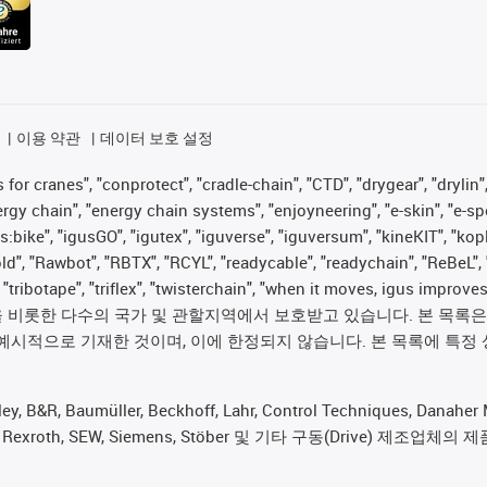
이용 약관
데이터 보호 설정
for cranes", "conprotect", "cradle-chain", "CTD", "drygear", "drylin",
 chain", "energy chain systems", "enjoyneering", "e-skin", "e-spool", "
s:bike", "igusGO", "igutex", "iguverse", "iguversum", "kineKIT", "ko
old", "Rawbot", "RBTX", "RCYL", "readycable", "readychain", "ReBeL", 
", "tribotape", "triflex", "twisterchain", "when it moves, igus im
롯한 다수의 국가 및 관할지역에서 보호받고 있습니다. 본 목록은 igus®
예시적으로 기재한 것이며, 이에 한정되지 않습니다. 본 목록에 특정 
 Baumüller, Beckhoff, Lahr, Control Techniques, Danaher Mot
rker, Bosch Rexroth, SEW, Siemens, Stöber 및 기타 구동(Dr