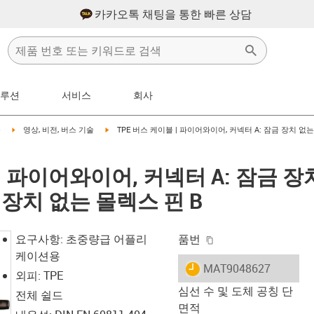
카카오톡 채팅을 통한 빠른 상담
솔루션
서비스
회사
right
igus-icon-arrow-right
igus-icon-arrow-right
블
영상, 비전, 버스 기술
TPE 버스 케이블 | 파이어와이어, 커넥터 A: 잠금 장치 없는
 | 파이어와이어, 커넥터 A: 잠금 
금 장치 없는 몰렉스 핀 B
igus-icon-copy-clip
요구사항: 초중량급 어플리
품번
케이션용
igus-icon-lieferzeit
MAT9048627
외피: TPE
심선 수 및 도체 공칭 단
전체 쉴드
면적