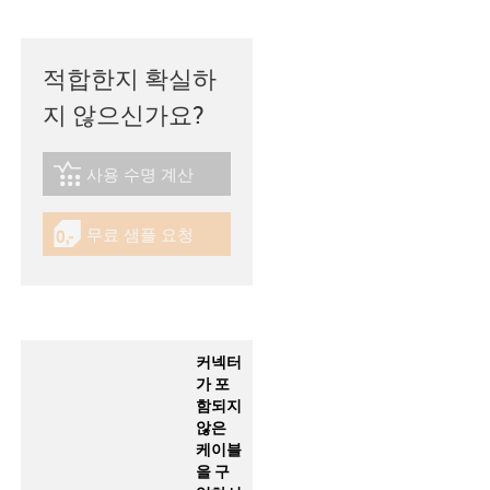
적합한지 확실하
지 않으신가요?
사용 수명 계산
igus-icon-lebensdauerrechner
무료 샘플 요청
igus-icon-gratismuster
커넥터
가 포
함되지
않은
케이블
을 구