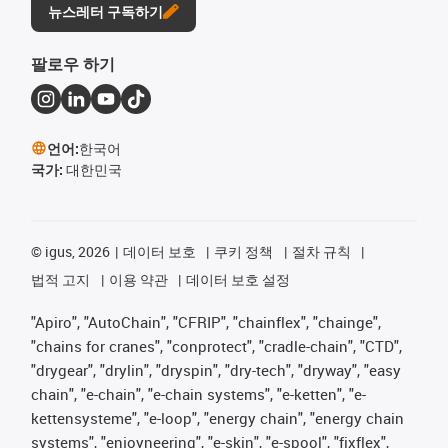
뉴스레터 구독하기
팔로우 하기
언어:
한국어
국가:
대한민국
©
igus, 2026
데이터 보호
쿠키 정책
절차 규칙
법적 고지
이용 약관
데이터 보호 설정
"Apiro", "AutoChain", "CFRIP", "chainflex", "chainge",
"chains for cranes", "conprotect", "cradle-chain", "CTD",
"drygear", "drylin", "dryspin", "dry-tech", "dryway", "easy
chain", "e-chain", "e-chain systems", "e-ketten", "e-
kettensysteme", "e-loop", "energy chain", "energy chain
systems", "enjoyneering", "e-skin", "e-spool", "fixflex",