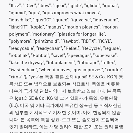
"flizz", "i.Cee", "ibow", "igear", "iglide", "iglidur", "igubal",
"igumid", "igus", "igus improves what moves",
"igus:bike", "igusGO", "igutex", "iguverse", "iguversum",
"kineKIT", "kopla", "manus", "motion plastics", "motion
polymers", "motionary", "plastics for longer life",
"polymore", "print2mold", "Rawbot", "RBTX", "RCYL",
"readycable", "readychain", "ReBeL", "ReCycle", "reguse",
"robolink", "Rohbot", "savef", "speedigus", "superwise",
"take the dryway", "tribofilament", "tribotape", "triflex",
"twisterchain", "when it moves, igus improves", "xirodur",
"xiros" 및 "yes"는 독일 쾰른 소재 igus® SE & Co. KG의 등
록상표 또는 법적으로 보호되는 상표로서, 독일을 비롯한
다수의 국가 및 관할지역에서 보호받고 있습니다. 본 목록
은 igus® SE & Co. KG 및 그 계열회사가 독일, 유럽연합
(EU), 미국 및 기타 국가에서 보유한 상표권 등 지식재산권
의 일부를 예시적으로 기재한 것이며, 이에 한정되지 않습
니다. 본 목록에 특정 상표, 로고 또는 슬로건이 포함되어
있지 않더라도, 이는 해당 권리에 대한 포기 또는 권리 불행