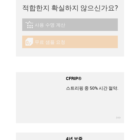
적합한지 확실하지 않으신가요?
사용 수명 계산
igus-icon-lebensdauerrechner
무료 샘플 요청
igus-icon-gratismuster
CFRIP®
스트리핑 중 50% 시간 절약.
igus-icon
4년 보증