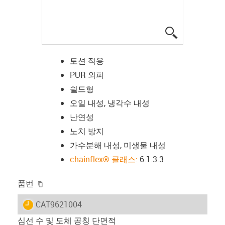
igus-icon-lup
토션 적용
PUR 외피
쉴드형
오일 내성, 냉각수 내성
난연성
노치 방지
가수분해 내성, 미생물 내성
chainflex® 클래스:
6.1.3.3
igus-icon-copy-clipboard
품번
igus-icon-lieferzeit
CAT9621004
심선 수 및 도체 공칭 단면적