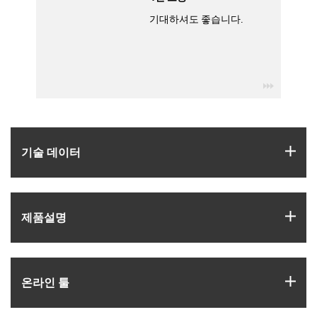
기대하셔도 좋습니다.
igus-icon
igus
기술 데이터
igus
제품­설명
igus
온라인 툴