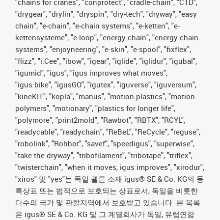
"chains for cranes", "conprotect", "cradle-chain", "CTD",
"drygear", "drylin", "dryspin", "dry-tech", "dryway", "easy
chain", "e-chain", "e-chain systems", "e-ketten", "e-
kettensysteme", "e-loop", "energy chain", "energy chain
systems", "enjoyneering", "e-skin", "e-spool", "fixflex",
"flizz", "i.Cee", "ibow", "igear", "iglide", "iglidur", "igubal",
"igumid", "igus", "igus improves what moves",
"igus:bike", "igusGO", "igutex", "iguverse", "iguversum",
"kineKIT", "kopla", "manus", "motion plastics", "motion
polymers", "motionary", "plastics for longer life",
"polymore", "print2mold", "Rawbot", "RBTX", "RCYL",
"readycable", "readychain", "ReBeL", "ReCycle", "reguse",
"robolink", "Rohbot", "savef", "speedigus", "superwise",
"take the dryway", "tribofilament", "tribotape", "triflex",
"twisterchain", "when it moves, igus improves", "xirodur",
"xiros" 및 "yes"는 독일 쾰른 소재 igus® SE & Co. KG의 등
록상표 또는 법적으로 보호되는 상표로서, 독일을 비롯한
다수의 국가 및 관할지역에서 보호받고 있습니다. 본 목록
은 igus® SE & Co. KG 및 그 계열회사가 독일, 유럽연합