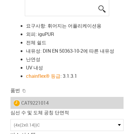
igus-icon-lup
요구사항: 휘어지는 어플리케이션용
외피: iguPUR
전체 쉴드
내유성: DIN EN 50363-10-2에 따른 내유성
난연성
UV 내성
chainflex® 등급
: 3.1.3.1
igus-icon-copy-clipboard
품번
igus-icon-lieferzeit
CAT9221014
심선 수 및 도체 공칭 단면적
(4x(2x0.14))C