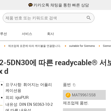
카카오톡 채팅을 통한 빠른 상담
솔루션
서비스
회사
right
igus-icon-arrow-right
igus-icon-arrow-right
igus-icon
블
제조업체 표준에 따라 케이블을 연결합니다.
suitable for Siemens
Sieme
002-5DN30에 따른 readycable®
x d
igus-icon-copy-clip
요구사항: 휘어지는 어플리
품번
케이션용
igus-icon-lieferzeit
MAT9961558
외피: iguPUR
제조업체 품번.
내유성: DIN EN 50363-10-2
에 따른 내유성