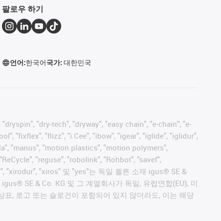
팔로우 하기
언어:
한국어
국가:
대한민국
 "dryspin", "dry-tech", "dryway", "easy chain", "e-chain", "e-
fixflex", "flizz", "i.Cee", "ibow", "igear", "iglide", "iglidur",
pla", "manus", "motion plastics", "motion polymers",
"ReCycle", "reguse", "robolink", "Rohbot", "savef",
proves", "xirodur", "xiros" 및 "yes"는 독일 쾰른 소재 igus® SE &
 SE & Co. KG 및 그 계열회사가 독일, 유럽연합(EU), 미
상표, 로고 또는 슬로건이 포함되어 있지 않더라도, 이는 해당