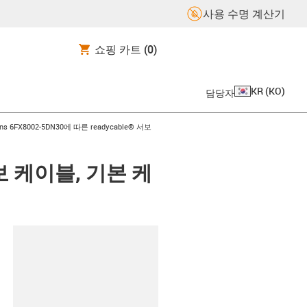
사용 수명 계산기
쇼핑 카트
(0)
KR
(
KO
)
담당자
-arrow-right
ns 6FX8002-5DN30에 따른 readycable® 서보
 서보 케이블, 기본 케
board