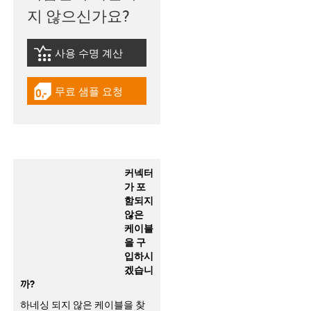
지 않으신가요?
사용 수명 계산
igus-icon-lebensdauerrechner
무료 샘플 요청
igus-icon-gratismuster
커넥터
가 포
함되지
않은
케이블
을 구
입하시
겠습니
까?
하네싱 되지 않은 케이블을 찾