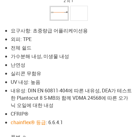
2 의 1
요구사항: 초중량급 어플리케이션용
외피: TPE
전체 쉴드
가수분해 내성, 미생물 내성
난연성
실리콘 무함유
UV 내성: 높음
내유성: DIN EN 60811-404에 따른 내유성, DEA가 테스트
한 Plantocut 8 S-MB와 함께 VDMA 24568에 따른 오가
닉 오일에 대한 내성
CFRIP®
chainflex® 등급
: 6.6.4.1
igus-icon-copy-clipboard
품번