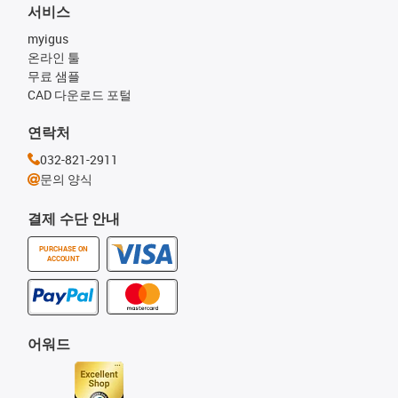
서비스
myigus
온라인 툴
무료 샘플
CAD 다운로드 포털
연락처
032-821-2911
문의 양식
결제 수단 안내
PURCHASE ON
ACCOUNT
어워드