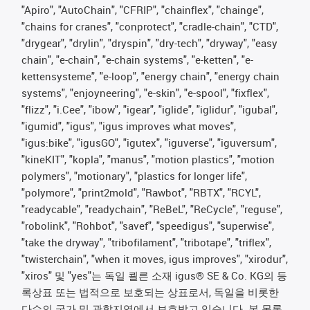
"Apiro", "AutoChain", "CFRIP", "chainflex", "chainge",
"chains for cranes", "conprotect", "cradle-chain", "CTD",
"drygear", "drylin", "dryspin", "dry-tech", "dryway", "easy
chain", "e-chain", "e-chain systems", "e-ketten", "e-
kettensysteme", "e-loop", "energy chain", "energy chain
systems", "enjoyneering", "e-skin", "e-spool", "fixflex",
"flizz", "i.Cee", "ibow", "igear", "iglide", "iglidur", "igubal",
"igumid", "igus", "igus improves what moves",
"igus:bike", "igusGO", "igutex", "iguverse", "iguversum",
"kineKIT", "kopla", "manus", "motion plastics", "motion
polymers", "motionary", "plastics for longer life",
"polymore", "print2mold", "Rawbot", "RBTX", "RCYL",
"readycable", "readychain", "ReBeL", "ReCycle", "reguse",
"robolink", "Rohbot", "savef", "speedigus", "superwise",
"take the dryway", "tribofilament", "tribotape", "triflex",
"twisterchain", "when it moves, igus improves", "xirodur",
"xiros" 및 "yes"는 독일 쾰른 소재 igus® SE & Co. KG의 등
록상표 또는 법적으로 보호되는 상표로서, 독일을 비롯한
다수의 국가 및 관할지역에서 보호받고 있습니다. 본 목록