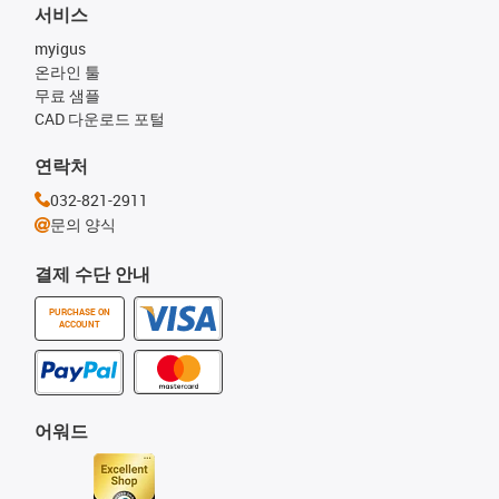
서비스
myigus
온라인 툴
무료 샘플
CAD 다운로드 포털
연락처
032-821-2911
문의 양식
결제 수단 안내
PURCHASE ON
ACCOUNT
어워드