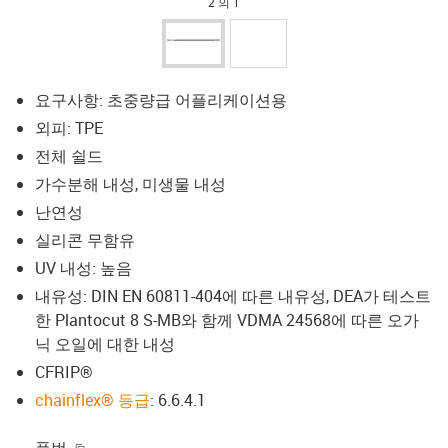
2 의 1
요구사항: 초중량급 어플리케이션용
외피: TPE
전체 쉴드
가수분해 내성, 미생물 내성
난연성
실리콘 무함유
UV 내성: 높음
내유성: DIN EN 60811-404에 따른 내유성, DEA가 테스트
한 Plantocut 8 S-MB와 함께 VDMA 24568에 따른 오가
닉 오일에 대한 내성
CFRIP®
chainflex® 등급
: 6.6.4.1
igus-icon-copy-clipboard
품번