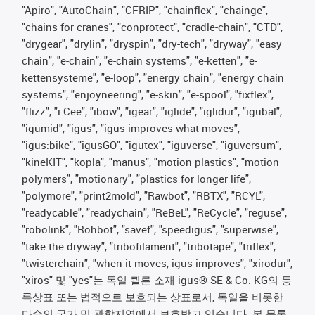
"Apiro", "AutoChain", "CFRIP", "chainflex", "chainge",
"chains for cranes", "conprotect", "cradle-chain", "CTD",
"drygear", "drylin", "dryspin", "dry-tech", "dryway", "easy
chain", "e-chain", "e-chain systems", "e-ketten", "e-
kettensysteme", "e-loop", "energy chain", "energy chain
systems", "enjoyneering", "e-skin", "e-spool", "fixflex",
"flizz", "i.Cee", "ibow", "igear", "iglide", "iglidur", "igubal",
"igumid", "igus", "igus improves what moves",
"igus:bike", "igusGO", "igutex", "iguverse", "iguversum",
"kineKIT", "kopla", "manus", "motion plastics", "motion
polymers", "motionary", "plastics for longer life",
"polymore", "print2mold", "Rawbot", "RBTX", "RCYL",
"readycable", "readychain", "ReBeL", "ReCycle", "reguse",
"robolink", "Rohbot", "savef", "speedigus", "superwise",
"take the dryway", "tribofilament", "tribotape", "triflex",
"twisterchain", "when it moves, igus improves", "xirodur",
"xiros" 및 "yes"는 독일 쾰른 소재 igus® SE & Co. KG의 등
록상표 또는 법적으로 보호되는 상표로서, 독일을 비롯한
다수의 국가 및 관할지역에서 보호받고 있습니다. 본 목록