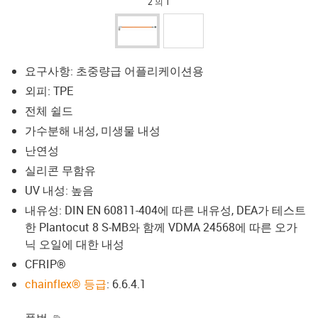
2 의 1
요구사항: 초중량급 어플리케이션용
외피: TPE
전체 쉴드
가수분해 내성, 미생물 내성
난연성
실리콘 무함유
UV 내성: 높음
내유성: DIN EN 60811-404에 따른 내유성, DEA가 테스트
한 Plantocut 8 S-MB와 함께 VDMA 24568에 따른 오가
닉 오일에 대한 내성
CFRIP®
chainflex® 등급
: 6.6.4.1
igus-icon-copy-clipboard
품번