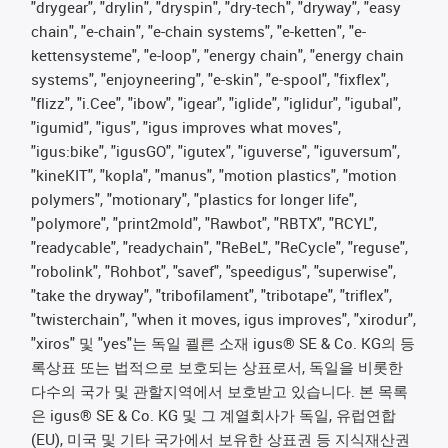
"drygear", "drylin", "dryspin", "dry-tech", "dryway", "easy
chain", "e-chain", "e-chain systems", "e-ketten", "e-
kettensysteme", "e-loop", "energy chain", "energy chain
systems", "enjoyneering", "e-skin", "e-spool", "fixflex",
"flizz", "i.Cee", "ibow", "igear", "iglide", "iglidur", "igubal",
"igumid", "igus", "igus improves what moves",
"igus:bike", "igusGO", "igutex", "iguverse", "iguversum",
"kineKIT", "kopla", "manus", "motion plastics", "motion
polymers", "motionary", "plastics for longer life",
"polymore", "print2mold", "Rawbot", "RBTX", "RCYL",
"readycable", "readychain", "ReBeL", "ReCycle", "reguse",
"robolink", "Rohbot", "savef", "speedigus", "superwise",
"take the dryway", "tribofilament", "tribotape", "triflex",
"twisterchain", "when it moves, igus improves", "xirodur",
"xiros" 및 "yes"는 독일 쾰른 소재 igus® SE & Co. KG의 등
록상표 또는 법적으로 보호되는 상표로서, 독일을 비롯한
다수의 국가 및 관할지역에서 보호받고 있습니다. 본 목록
은 igus® SE & Co. KG 및 그 계열회사가 독일, 유럽연합
(EU), 미국 및 기타 국가에서 보유한 상표권 등 지식재산권