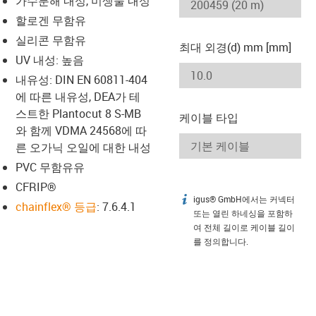
가수분해 내성, 미생물 내성
-icon-lupe
-icon-lupe
할로겐 무함유
실리콘 무함유
최대 외경(d) mm [mm]
UV 내성: 높음
내유성: DIN EN 60811-404
에 따른 내유성, DEA가 테
스트한 Plantocut 8 S-MB
케이블 타입
와 함께 VDMA 24568에 따
른 오가닉 오일에 대한 내성
PVC 무함유유
CFRIP®
igus® GmbH에서는 커넥터
igus-icon-info
chainflex® 등급
: 7.6.4.1
또는 열린 하네싱을 포함하
여 전체 길이로 케이블 길이
를 정의합니다.