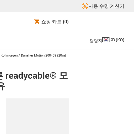
사용 수명 계산기
쇼핑 카트
(0)
KR
(
KO
)
담당자
gus-icon-arrow-right
Kollmorgen / Danaher Motion 200459 (20m)
른 readycable® 모
유
board