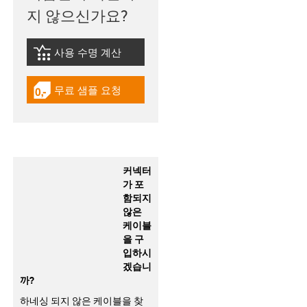
지 않으신가요?
사용 수명 계산
igus-icon-lebensdauerrechner
무료 샘플 요청
igus-icon-gratismuster
커넥터
가 포
함되지
않은
케이블
을 구
입하시
겠습니
까?
하네싱 되지 않은 케이블을 찾