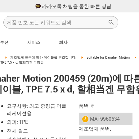
카카오톡 채팅을 통한 빠른 상담
솔루션
서비스
회사
right
igus-icon-arrow-right
igus-icon-arrow-right
i
블
제조업체 표준에 따라 케이블을 연결합니다.
suitable for Danaher Motion
TPE 7.5 x d, 할相当겐 무함유
anaher Motion 200459 (20m)에 따
이블, TPE 7.5 x d, 할相当겐 무함
igus-icon-copy-clip
요구사항: 최고 중량급 어플
품번
리케이션용
igus-icon-lieferzeit
MAT9960634
외피: TPE
제조업체 품번.
전체 쉴드