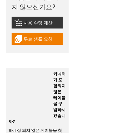
지 않으신가요?
사용 수명 계산
igus-icon-lebensdauerrechner
무료 샘플 요청
igus-icon-gratismuster
커넥터
가 포
함되지
않은
케이블
을 구
입하시
겠습니
까?
하네싱 되지 않은 케이블을 찾