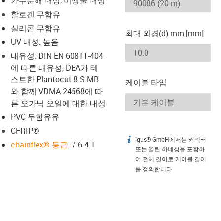
가수분해 내성, 미생물 내성
-icon-lupe
-icon-lupe
할로겐 무함유
실리콘 무함유
최대 외경(d) mm [mm]
UV 내성: 높음
내유성: DIN EN 60811-404
에 따른 내유성, DEA가 테
스트한 Plantocut 8 S-MB
케이블 타입
와 함께 VDMA 24568에 따
른 오가닉 오일에 대한 내성
PVC 무함유유
CFRIP®
igus® GmbH에서는 커넥터
igus-icon-info
chainflex® 등급
: 7.6.4.1
또는 열린 하네싱을 포함하
여 전체 길이로 케이블 길이
를 정의합니다.