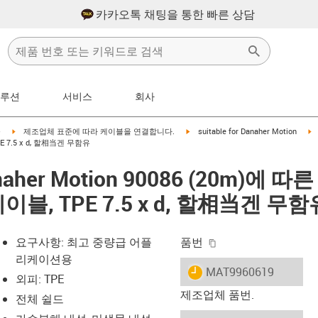
카카오톡 채팅을 통한 빠른 상담
솔루션
서비스
회사
right
igus-icon-arrow-right
igus-icon-arrow-right
i
블
제조업체 표준에 따라 케이블을 연결합니다.
suitable for Danaher Motion
E 7.5 x d, 할相当겐 무함유
anaher Motion 90086 (20m)에 따른
이블, TPE 7.5 x d, 할相当겐 무함
igus-icon-copy-clip
요구사항: 최고 중량급 어플
품번
리케이션용
igus-icon-lieferzeit
MAT9960619
외피: TPE
제조업체 품번.
전체 쉴드