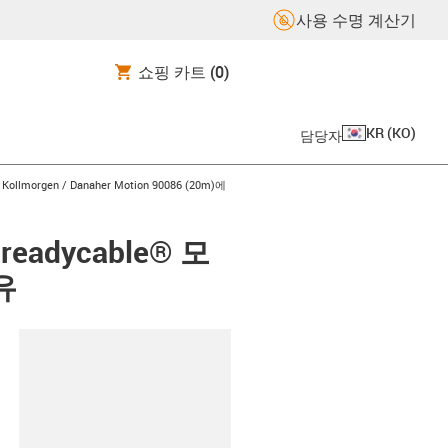
사용 수명 계산기
쇼핑 카트
(0)
KR
(
KO
)
담당자
gus-icon-arrow-right
Kollmorgen / Danaher Motion 90086 (20m)에
 readycable® 모
유
board