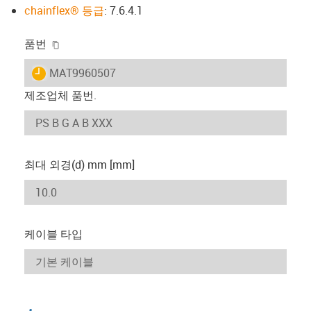
chainflex® 등급
: 7.6.4.1
igus-icon-copy-clipboard
품번
igus-icon-lieferzeit
MAT9960507
제조업체 품번.
최대 외경(d) mm [mm]
케이블 타입