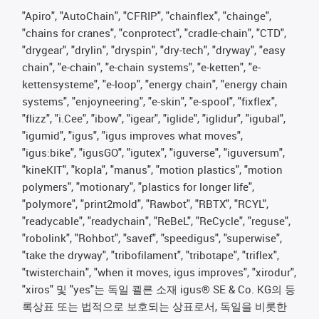
"Apiro", "AutoChain", "CFRIP", "chainflex", "chainge",
"chains for cranes", "conprotect", "cradle-chain", "CTD",
"drygear", "drylin", "dryspin", "dry-tech", "dryway", "easy
chain", "e-chain", "e-chain systems", "e-ketten", "e-
kettensysteme", "e-loop", "energy chain", "energy chain
systems", "enjoyneering", "e-skin", "e-spool", "fixflex",
"flizz", "i.Cee", "ibow", "igear", "iglide", "iglidur", "igubal",
"igumid", "igus", "igus improves what moves",
"igus:bike", "igusGO", "igutex", "iguverse", "iguversum",
"kineKIT", "kopla", "manus", "motion plastics", "motion
polymers", "motionary", "plastics for longer life",
"polymore", "print2mold", "Rawbot", "RBTX", "RCYL",
"readycable", "readychain", "ReBeL", "ReCycle", "reguse",
"robolink", "Rohbot", "savef", "speedigus", "superwise",
"take the dryway", "tribofilament", "tribotape", "triflex",
"twisterchain", "when it moves, igus improves", "xirodur",
"xiros" 및 "yes"는 독일 쾰른 소재 igus® SE & Co. KG의 등
록상표 또는 법적으로 보호되는 상표로서, 독일을 비롯한