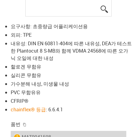
igus-icon-lup
요구사항: 초중량급 어플리케이션용
외피: TPE
내유성: DIN EN 60811-404에 따른 내유성, DEA가 테스트
한 Plantocut 8 S-MB와 함께 VDMA 24568에 따른 오가
닉 오일에 대한 내성
할로겐 무함유
실리콘 무함유
가수분해 내성, 미생물 내성
PVC 무함유유
CFRIP®
chainflex® 등급
: 6.6.4.1
igus-icon-copy-clipboard
품번
igus-icon-lieferzeit
MAT9941508