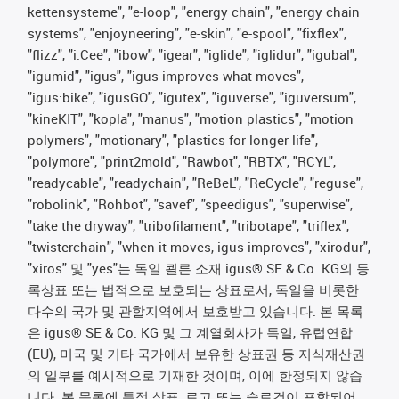
kettensysteme", "e-loop", "energy chain", "energy chain
systems", "enjoyneering", "e-skin", "e-spool", "fixflex",
"flizz", "i.Cee", "ibow", "igear", "iglide", "iglidur", "igubal",
"igumid", "igus", "igus improves what moves",
"igus:bike", "igusGO", "igutex", "iguverse", "iguversum",
"kineKIT", "kopla", "manus", "motion plastics", "motion
polymers", "motionary", "plastics for longer life",
"polymore", "print2mold", "Rawbot", "RBTX", "RCYL",
"readycable", "readychain", "ReBeL", "ReCycle", "reguse",
"robolink", "Rohbot", "savef", "speedigus", "superwise",
"take the dryway", "tribofilament", "tribotape", "triflex",
"twisterchain", "when it moves, igus improves", "xirodur",
"xiros" 및 "yes"는 독일 쾰른 소재 igus® SE & Co. KG의 등
록상표 또는 법적으로 보호되는 상표로서, 독일을 비롯한
다수의 국가 및 관할지역에서 보호받고 있습니다. 본 목록
은 igus® SE & Co. KG 및 그 계열회사가 독일, 유럽연합
(EU), 미국 및 기타 국가에서 보유한 상표권 등 지식재산권
의 일부를 예시적으로 기재한 것이며, 이에 한정되지 않습
니다. 본 목록에 특정 상표, 로고 또는 슬로건이 포함되어