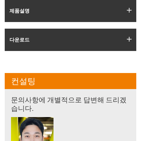
igus
제품­설명
igus
다운로드
컨설팅
문의사항에 개별적으로 답변해 드리겠
습니다.