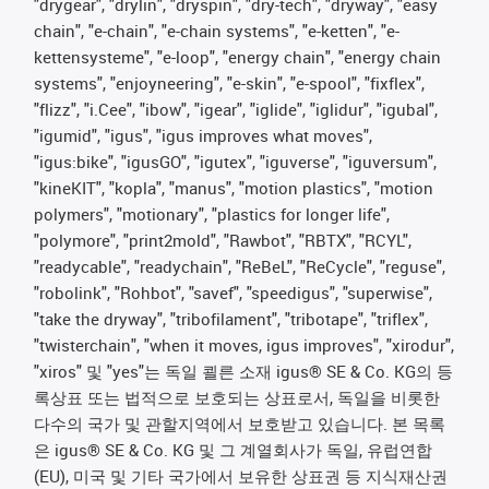
"drygear", "drylin", "dryspin", "dry-tech", "dryway", "easy
chain", "e-chain", "e-chain systems", "e-ketten", "e-
kettensysteme", "e-loop", "energy chain", "energy chain
systems", "enjoyneering", "e-skin", "e-spool", "fixflex",
"flizz", "i.Cee", "ibow", "igear", "iglide", "iglidur", "igubal",
"igumid", "igus", "igus improves what moves",
"igus:bike", "igusGO", "igutex", "iguverse", "iguversum",
"kineKIT", "kopla", "manus", "motion plastics", "motion
polymers", "motionary", "plastics for longer life",
"polymore", "print2mold", "Rawbot", "RBTX", "RCYL",
"readycable", "readychain", "ReBeL", "ReCycle", "reguse",
"robolink", "Rohbot", "savef", "speedigus", "superwise",
"take the dryway", "tribofilament", "tribotape", "triflex",
"twisterchain", "when it moves, igus improves", "xirodur",
"xiros" 및 "yes"는 독일 쾰른 소재 igus® SE & Co. KG의 등
록상표 또는 법적으로 보호되는 상표로서, 독일을 비롯한
다수의 국가 및 관할지역에서 보호받고 있습니다. 본 목록
은 igus® SE & Co. KG 및 그 계열회사가 독일, 유럽연합
(EU), 미국 및 기타 국가에서 보유한 상표권 등 지식재산권