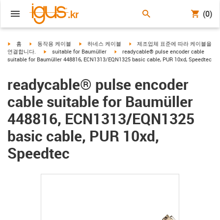
(0)
igus-icon-arrow-right
igus-icon-arrow-right
igus-icon-arrow-right
igus-icon-arrow-right
홈
동작용 케이블
하네스 케이블
제조업체 표준에 따라 케이블을
igus-icon-arrow-right
igus-icon-arrow-right
연결합니다.
suitable for Baumüller
readycable® pulse encoder cable
suitable for Baumüller 448816, ECN1313/EQN1325 basic cable, PUR 10xd, Speedtec
readycable® pulse encoder
cable suitable for Baumüller
448816, ECN1313/EQN1325
basic cable, PUR 10xd,
Speedtec