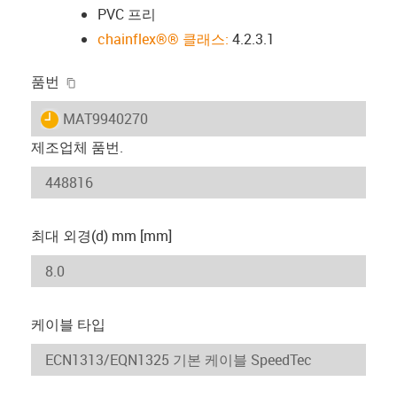
PVC 프리
chainflex®® 클래스:
4.2.3.1
igus-icon-copy-clipboard
품번
igus-icon-lieferzeit
MAT9940270
제조업체 품번.
최대 외경(d) mm [mm]
케이블 타입