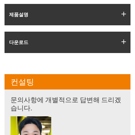
igus
제품­설명
igus
다운로드
컨설팅
문의사항에 개별적으로 답변해 드리겠
습니다.