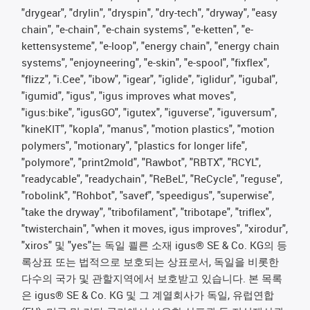
"drygear", "drylin", "dryspin", "dry-tech", "dryway", "easy
chain", "e-chain", "e-chain systems", "e-ketten", "e-
kettensysteme", "e-loop", "energy chain", "energy chain
systems", "enjoyneering", "e-skin", "e-spool", "fixflex",
"flizz", "i.Cee", "ibow", "igear", "iglide", "iglidur", "igubal",
"igumid", "igus", "igus improves what moves",
"igus:bike", "igusGO", "igutex", "iguverse", "iguversum",
"kineKIT", "kopla", "manus", "motion plastics", "motion
polymers", "motionary", "plastics for longer life",
"polymore", "print2mold", "Rawbot", "RBTX", "RCYL",
"readycable", "readychain", "ReBeL", "ReCycle", "reguse",
"robolink", "Rohbot", "savef", "speedigus", "superwise",
"take the dryway", "tribofilament", "tribotape", "triflex",
"twisterchain", "when it moves, igus improves", "xirodur",
"xiros" 및 "yes"는 독일 쾰른 소재 igus® SE & Co. KG의 등
록상표 또는 법적으로 보호되는 상표로서, 독일을 비롯한
다수의 국가 및 관할지역에서 보호받고 있습니다. 본 목록
은 igus® SE & Co. KG 및 그 계열회사가 독일, 유럽연합