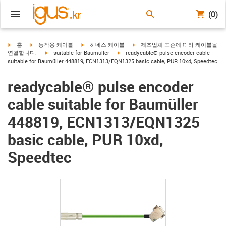
(0)
igus-icon-arrow-right
igus-icon-arrow-right
igus-icon-arrow-right
igus-icon-arrow-right
홈
동작용 케이블
하네스 케이블
제조업체 표준에 따라 케이블을
igus-icon-arrow-right
igus-icon-arrow-right
연결합니다.
suitable for Baumüller
readycable® pulse encoder cable
suitable for Baumüller 448819, ECN1313/EQN1325 basic cable, PUR 10xd, Speedtec
readycable® pulse encoder
cable suitable for Baumüller
448819, ECN1313/EQN1325
basic cable, PUR 10xd,
Speedtec