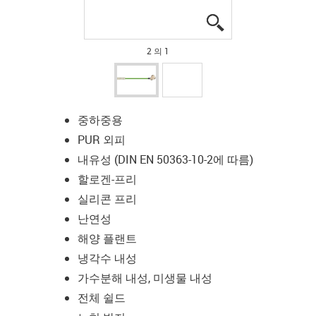
igus-icon-lupe
igus-icon-lupe
2 의 1
중하중용
PUR 외피
내유성 (DIN EN 50363-10-2에 따름)
할로겐-프리
실리콘 프리
난연성
해양 플랜트
냉각수 내성
가수분해 내성, 미생물 내성
전체 쉴드