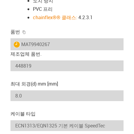
노치 방지
PVC 프리
chainflex®® 클래스:
4.2.3.1
igus-icon-copy-clipboard
품번
igus-icon-lieferzeit
MAT9940267
제조업체 품번.
최대 외경(d) mm [mm]
케이블 타입