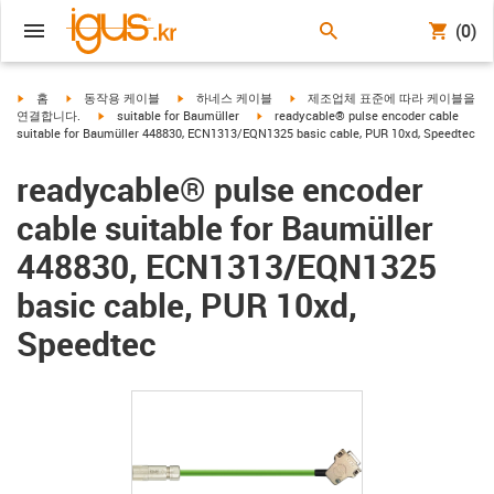
(0)
igus-icon-arrow-right
igus-icon-arrow-right
igus-icon-arrow-right
igus-icon-arrow-right
홈
동작용 케이블
하네스 케이블
제조업체 표준에 따라 케이블을
igus-icon-arrow-right
igus-icon-arrow-right
연결합니다.
suitable for Baumüller
readycable® pulse encoder cable
suitable for Baumüller 448830, ECN1313/EQN1325 basic cable, PUR 10xd, Speedtec
readycable® pulse encoder
cable suitable for Baumüller
448830, ECN1313/EQN1325
basic cable, PUR 10xd,
Speedtec