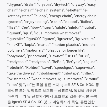
"drygear", "drylin", "dryspin", "dry-tech", "dryway", "easy
chain", "e-chain", "e-chain systems", "e-ketten", "e-
kettensysteme", "e-loop", "energy chain", "energy chain
systems", "enjoyneering", "e-skin", "e-spool", "fixflex",
"flizz", "i.Cee", "ibow", "igear", "iglide", "iglidur", "igubal",
"igumid", "igus", "igus improves what moves",
"igus:bike", "igusGO", "igutex", "iguverse", "iguversum",
"kineKIT", "kopla", "manus", "motion plastics", "motion
polymers", "motionary", "plastics for longer life",
"polymore", "print2mold", "Rawbot", "RBTX", "RCYL",
"readycable", "readychain", "ReBeL", "ReCycle", "reguse",
"robolink", "Rohbot", "savef", "speedigus", "superwise",
"take the dryway", "tribofilament", "tribotape", "triflex",
"twisterchain", "when it moves, igus improves", "xirodur",
"xiros" 및 "yes"는 독일 쾰른 소재 igus® SE & Co. KG의 등
록상표 또는 법적으로 보호되는 상표로서, 독일을 비롯한
다수의 국가 및 관할지역에서 보호받고 있습니다. 본 목록
은 igus® SE & Co. KG 및 그 계열회사가 독일, 유럽연합