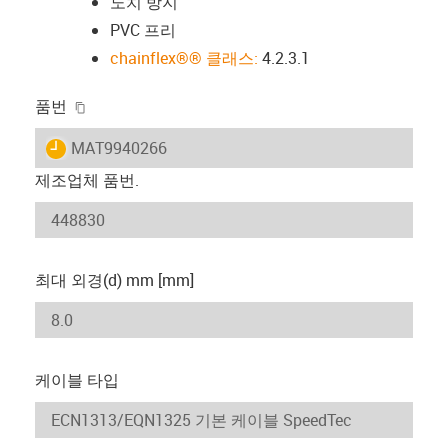
노치 방지
PVC 프리
chainflex®® 클래스:
4.2.3.1
igus-icon-copy-clipboard
품번
igus-icon-lieferzeit
MAT9940266
제조업체 품번.
최대 외경(d) mm [mm]
케이블 타입