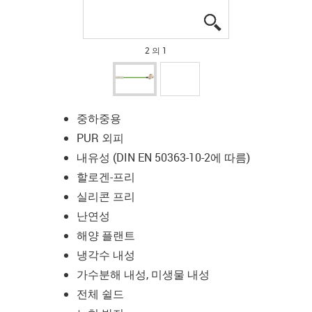
igus-icon-lupe
igus-icon-lupe
2 의 1
중하중용
PUR 외피
내유성 (DIN EN 50363-10-2에 따름)
할로겐-프리
실리콘 프리
난연성
해양 플랜트
냉각수 내성
가수분해 내성, 미생물 내성
전체 쉴드