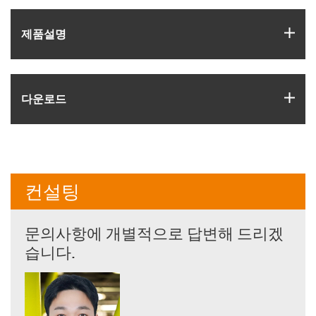
igus
제품­설명
igus
다운로드
컨설팅
문의사항에 개별적으로 답변해 드리겠
습니다.