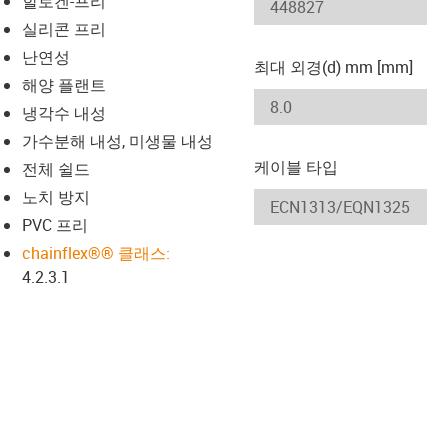
할로겐-프리
-icon-lupe
-icon-lupe
실리콘 프리
난연성
최대 외경(d) mm [mm]
해양 플랜트
냉각수 내성
가수분해 내성, 미생물 내성
케이블 타입
전체 쉴드
노치 방지
PVC 프리
chainflex®® 클래스:
4.2.3.1