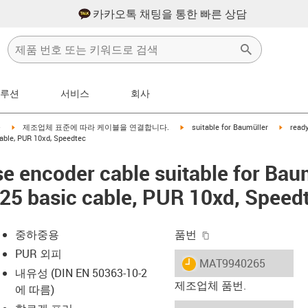
카카오톡 채팅을 통한 빠른 상담
솔루션
서비스
회사
right
igus-icon-arrow-right
igus-icon-arrow-right
igus-ic
블
제조업체 표준에 따라 케이블을 연결합니다.
suitable for Baumüller
ready
ble, PUR 10xd, Speedtec
e encoder cable suitable for Bau
 basic cable, PUR 10xd, Speed
igus-icon-copy-clip
중하중용
품번
PUR 외피
igus-icon-lieferzeit
MAT9940265
내유성 (DIN EN 50363-10-2
제조업체 품번.
에 따름)