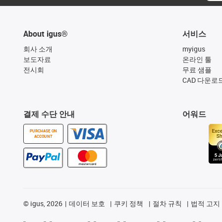
About igus®
서비스
회사 소개
myigus
보도자료
온라인 툴
전시회
무료 샘플
CAD 다운로
결제 수단 안내
어워드
PURCHASE ON
ACCOUNT
©
igus, 2026
데이터 보호
쿠키 정책
절차 규칙
법적 고지