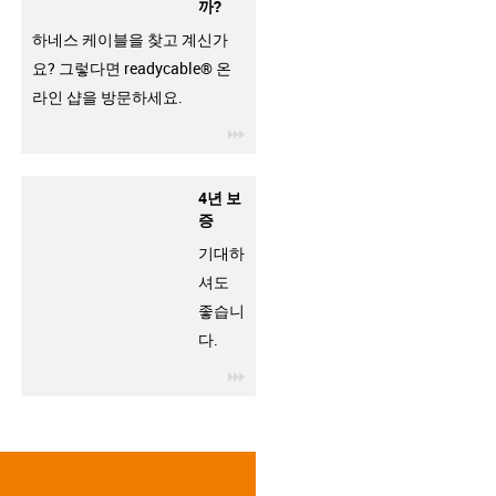
까?
하네스 케이블을 찾고 계신가
요? 그렇다면 readycable® 온
라인 샵을 방문하세요.
igus-icon-3arrow
4년 보
증
기대하
셔도
좋습니
다.
igus-icon-3arrow