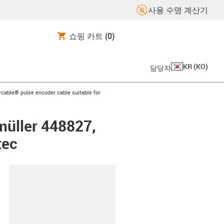
사용 수명 계산기
쇼핑 카트
(0)
KR
(
KO
)
담당자
on-arrow-right
cable® pulse encoder cable suitable for
müller 448827,
tec
board