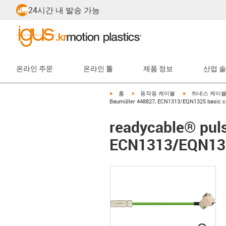
24시간 내 발송 가능
온라인 주문
온라인 툴
제품 정보
산업 
igus-icon-arrow-right
igus-icon-arrow-right
igus-icon-arrow-
홈
동작용 케이블
하네스 케이
Baumüller 448827, ECN1313/EQN1325 basic ca
readycable® puls
ECN1313/EQN1325