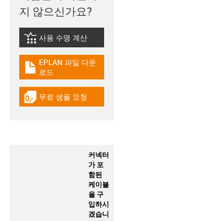
지 않으신가요?
사용 수명 계산
igus-icon-lebensdauerrechner
EPLAN 파일 다운
igus-icon-download-plan
로드
무료 샘플 요청
igus-icon-gratismuster
커넥터
가 포
함된
케이블
을 구
입하시
겠습니