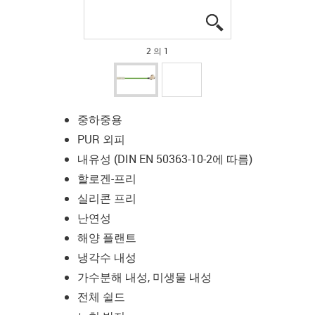
igus-icon-lupe
igus-icon-lupe
2 의 1
중하중용
PUR 외피
내유성 (DIN EN 50363-10-2에 따름)
할로겐-프리
실리콘 프리
난연성
해양 플랜트
냉각수 내성
가수분해 내성, 미생물 내성
전체 쉴드