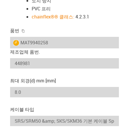
노치 방지
PVC 프리
chainflex®® 클래스:
4.2.3.1
igus-icon-copy-clipboard
품번
igus-icon-lieferzeit
MAT9940258
제조업체 품번.
최대 외경(d) mm [mm]
케이블 타입