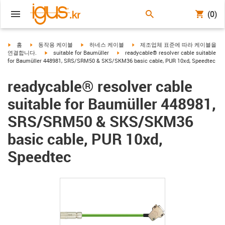
(0)
igus-icon-arrow-right
igus-icon-arrow-right
igus-icon-arrow-right
igus-icon-arrow-right
홈
동작용 케이블
하네스 케이블
제조업체 표준에 따라 케이블을
igus-icon-arrow-right
igus-icon-arrow-right
연결합니다.
suitable for Baumüller
readycable® resolver cable suitable
for Baumüller 448981, SRS/SRM50 & SKS/SKM36 basic cable, PUR 10xd, Speedtec
readycable® resolver cable
suitable for Baumüller 448981,
SRS/SRM50 & SKS/SKM36
basic cable, PUR 10xd,
Speedtec