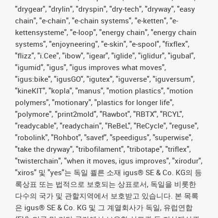
"drygear", "drylin", "dryspin", "dry-tech", "dryway", "easy
chain", "e-chain", "e-chain systems", "e-ketten", "e-
kettensysteme", "e-loop", "energy chain", "energy chain
systems", "enjoyneering", "e-skin", "e-spool", "fixflex",
"flizz", "i.Cee", "ibow", "igear", "iglide", "iglidur", "igubal",
"igumid", "igus", "igus improves what moves",
"igus:bike", "igusGO", "igutex", "iguverse", "iguversum",
"kineKIT", "kopla", "manus", "motion plastics", "motion
polymers", "motionary", "plastics for longer life",
"polymore", "print2mold", "Rawbot", "RBTX", "RCYL",
"readycable", "readychain", "ReBeL", "ReCycle", "reguse",
"robolink", "Rohbot", "savef", "speedigus", "superwise",
"take the dryway", "tribofilament", "tribotape", "triflex",
"twisterchain", "when it moves, igus improves", "xirodur",
"xiros" 및 "yes"는 독일 쾰른 소재 igus® SE & Co. KG의 등
록상표 또는 법적으로 보호되는 상표로서, 독일을 비롯한
다수의 국가 및 관할지역에서 보호받고 있습니다. 본 목록
은 igus® SE & Co. KG 및 그 계열회사가 독일, 유럽연합