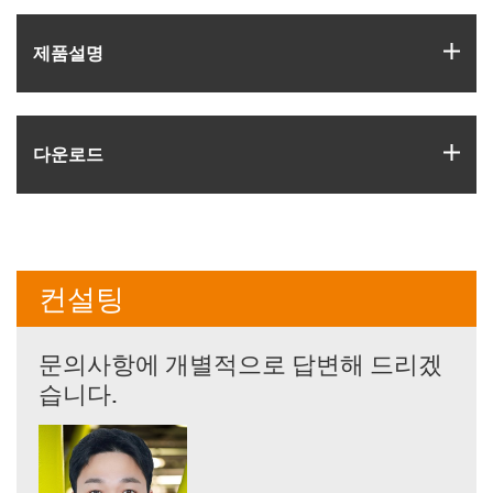
igus
제품­설명
igus
다운로드
컨설팅
문의사항에 개별적으로 답변해 드리겠
습니다.