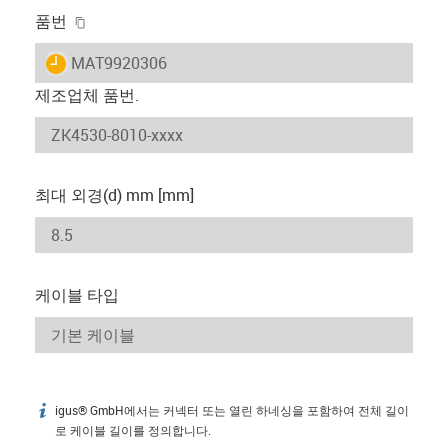
igus-icon-copy-clipboard
품번
igus-icon-lieferzeit
MAT9920306
제조업체 품번.
최대 외경(d) mm [mm]
케이블 타입
igus® GmbH에서는 커넥터 또는 열린 하네싱을 포함하여 전체 길이
igus-icon-info
로 케이블 길이를 정의합니다.