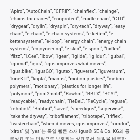
"Apiro", "AutoChain", "CFRIP", "chainflex", "chainge",
"chains for cranes", "conprotect", "cradle-chain", "CTD",
"drygear", "drylin", "dryspin", "dry-tech", "dryway", "easy
chain", "e-chain", "e-chain systems", "e-ketten", "e-
kettensysteme", "e-loop", "energy chain", "energy chain
systems", "enjoyneering", "e-skin", "e-spool", "fixflex",
"flizz", "i.Cee", "ibow", "igear", "iglide", "iglidur", "igubal",
"igumid", "igus", "igus improves what moves",
"igus:bike", "igusGO", "igutex", "iguverse", "iguversum",
"kineKIT", "kopla", "manus", "motion plastics", "motion
polymers", "motionary", "plastics for longer life",
"polymore", "print2mold", "Rawbot", "RBTX", "RCYL",
"readycable", "readychain", "ReBeL", "ReCycle", "reguse",
"robolink", "Rohbot", "savef", "speedigus", "superwise",
"take the dryway", "tribofilament", "tribotape", "triflex",
"twisterchain", "when it moves, igus improves", "xirodur",
"xiros" 및 "yes"는 독일 쾰른 소재 igus® SE & Co. KG의 등
록상표 또는 법적으로 보호되는 상표로서, 독일을 비롯한