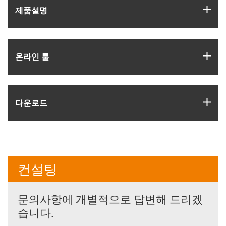
igus
제품­설명
igus
온라인 툴
igus
다운로드
컨설팅
문의사항에 개별적으로 답변해 드리겠
습니다.