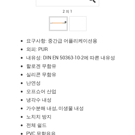
2 의 1
요구사항: 중간급 어플리케이션용
외피: PUR
내유성: DIN EN 50363-10-2에 따른 내유성
할로겐 무함유
실리콘 무함유
난연성
오프쇼어 산업
냉각수 내성
가수분해 내성, 미생물 내성
노치치 방지
전체 쉴드
PVC 무함유유