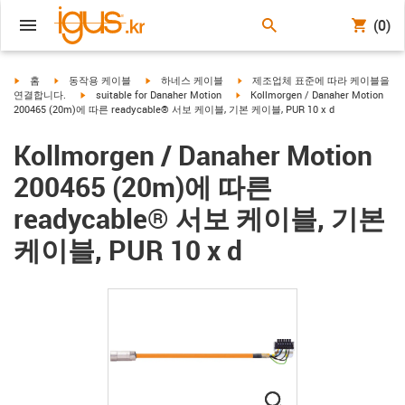
(0)
igus-icon-arrow-right
igus-icon-arrow-right
igus-icon-arrow-right
igus-icon-arrow-right
홈
동작용 케이블
하네스 케이블
제조업체 표준에 따라 케이블을
igus-icon-arrow-right
igus-icon-arrow-right
연결합니다.
suitable for Danaher Motion
Kollmorgen / Danaher Motion
200465 (20m)에 따른 readycable® 서보 케이블, 기본 케이블, PUR 10 x d
Kollmorgen / Danaher Motion
200465 (20m)에 따른
readycable® 서보 케이블, 기본
케이블, PUR 10 x d
igus-icon-lupe
igus-icon-lupe