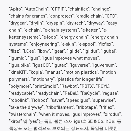
"Apiro", "AutoChain", "CFRIP", "chainflex", "chainge",
"chains for cranes", "conprotect", "cradle-chain", "CTD",
"drygear", "drylin", "dryspin", "dry-tech", "dryway", "easy
chain", "e-chain", "e-chain systems", "e-ketten", "e-
kettensysteme", "e-loop", "energy chain", "energy chain
systems", "enjoyneering", "e-skin", "e-spool", "fixflex",
"flizz", "i.Cee", "ibow", "igear", "iglide", "iglidur", "igubal",
"igumid", "igus", "igus improves what moves",
"igus:bike", "igusGO", "igutex", "iguverse", "iguversum",
"kineKIT", "kopla", "manus", "motion plastics", "motion
polymers", "motionary", "plastics for longer life",
"polymore", "print2mold", "Rawbot", "RBTX", "RCYL",
"readycable", "readychain", "ReBeL", "ReCycle", "reguse",
"robolink", "Rohbot", "savef", "speedigus", "superwise",
"take the dryway", "tribofilament", "tribotape", "triflex",
"twisterchain", "when it moves, igus improves", "xirodur",
"xiros" 및 "yes"는 독일 쾰른 소재 igus® SE & Co. KG의 등
록상표 또는 법적으로 보호되는 상표로서, 독일을 비롯한