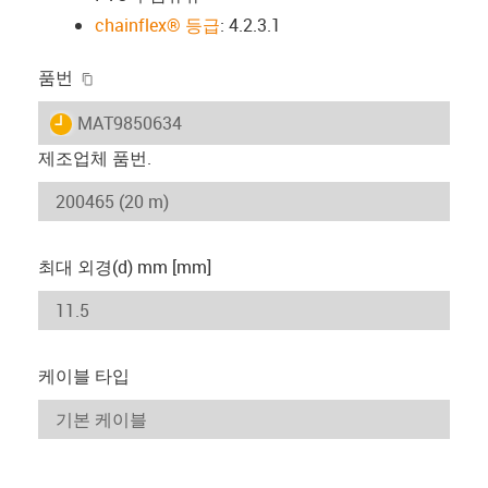
chainflex® 등급
: 4.2.3.1
igus-icon-copy-clipboard
품번
igus-icon-lieferzeit
MAT9850634
제조업체 품번.
최대 외경(d) mm [mm]
케이블 타입