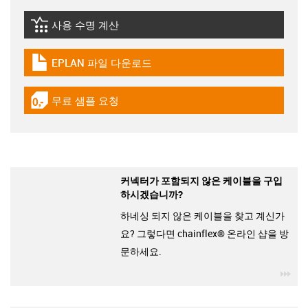
사용 수명 계산
igus-icon-lebensdauerrechner
EPLAN 파일 다운로드
igus-icon-download-plan
무료 샘플 요청
igus-icon-gratismuster
커넥터가 포함되지 않은 케이블을 구입
하시겠습니까?
하네싱 되지 않은 케이블을 찾고 계신가
요? 그렇다면 chainflex® 온라인 샵을 방
문하세요.
igu