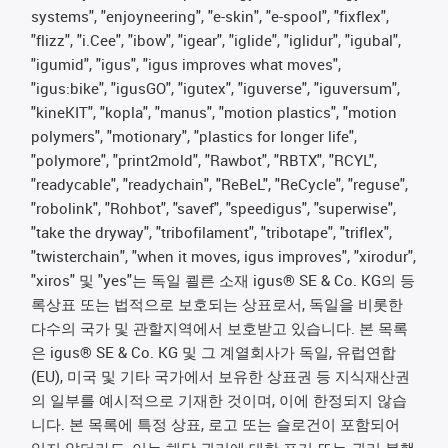
systems", "enjoyneering", "e-skin", "e-spool", "fixflex",
"flizz", "i.Cee", "ibow", "igear", "iglide", "iglidur", "igubal",
"igumid", "igus", "igus improves what moves",
"igus:bike", "igusGO", "igutex", "iguverse", "iguversum",
"kineKIT", "kopla", "manus", "motion plastics", "motion
polymers", "motionary", "plastics for longer life",
"polymore", "print2mold", "Rawbot", "RBTX", "RCYL",
"readycable", "readychain", "ReBeL", "ReCycle", "reguse",
"robolink", "Rohbot", "savef", "speedigus", "superwise",
"take the dryway", "tribofilament", "tribotape", "triflex",
"twisterchain", "when it moves, igus improves", "xirodur",
"xiros" 및 "yes"는 독일 쾰른 소재 igus® SE & Co. KG의 등
록상표 또는 법적으로 보호되는 상표로서, 독일을 비롯한
다수의 국가 및 관할지역에서 보호받고 있습니다. 본 목록
은 igus® SE & Co. KG 및 그 계열회사가 독일, 유럽연합
(EU), 미국 및 기타 국가에서 보유한 상표권 등 지식재산권
의 일부를 예시적으로 기재한 것이며, 이에 한정되지 않습
니다. 본 목록에 특정 상표, 로고 또는 슬로건이 포함되어
있지 않더라도, 이는 해당 권리에 대한 포기 또는 권리 불행