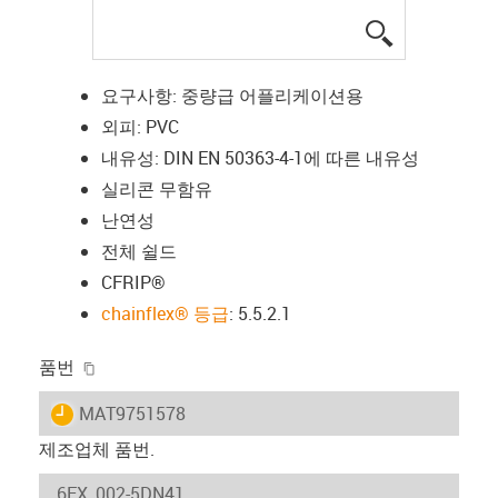
igus-icon-lup
요구사항: 중량급 어플리케이션용
외피: PVC
내유성: DIN EN 50363-4-1에 따른 내유성
실리콘 무함유
난연성
전체 쉴드
CFRIP®
chainflex® 등급
: 5.5.2.1
igus-icon-copy-clipboard
품번
igus-icon-lieferzeit
MAT9751578
제조업체 품번.