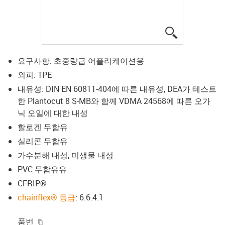
igus-icon-lup
요구사항: 초중량급 어플리케이션용
외피: TPE
내유성: DIN EN 60811-404에 따른 내유성, DEA가 테스트
한 Plantocut 8 S-MB와 함께 VDMA 24568에 따른 오가
닉 오일에 대한 내성
할로겐 무함유
실리콘 무함유
가수분해 내성, 미생물 내성
PVC 무함유유
CFRIP®
chainflex® 등급
: 6.6.4.1
igus-icon-copy-clipboard
품번