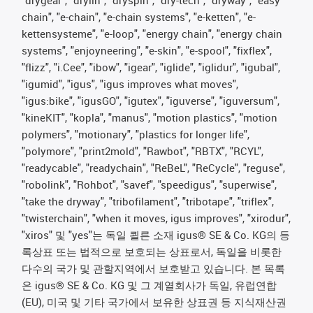
chain", "e-chain", "e-chain systems", "e-ketten", "e-
kettensysteme", "e-loop", "energy chain", "energy chain
systems", "enjoyneering", "e-skin", "e-spool", "fixflex",
"flizz", "i.Cee", "ibow", "igear", "iglide", "iglidur", "igubal",
"igumid", "igus", "igus improves what moves",
"igus:bike", "igusGO", "igutex", "iguverse", "iguversum",
"kineKIT", "kopla", "manus", "motion plastics", "motion
polymers", "motionary", "plastics for longer life",
"polymore", "print2mold", "Rawbot", "RBTX", "RCYL",
"readycable", "readychain", "ReBeL", "ReCycle", "reguse",
"robolink", "Rohbot", "savef", "speedigus", "superwise",
"take the dryway", "tribofilament", "tribotape", "triflex",
"twisterchain", "when it moves, igus improves", "xirodur",
"xiros" 및 "yes"는 독일 쾰른 소재 igus® SE & Co. KG의 등
록상표 또는 법적으로 보호되는 상표로서, 독일을 비롯한
다수의 국가 및 관할지역에서 보호받고 있습니다. 본 목록
은 igus® SE & Co. KG 및 그 계열회사가 독일, 유럽연합
(EU), 미국 및 기타 국가에서 보유한 상표권 등 지식재산권