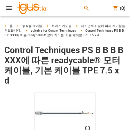
(0)
igus-icon-arrow-right
igus-icon-arrow-right
igus-icon-arrow-right
igus-icon-arrow-right
홈
동작용 케이블
하네스 케이블
제조업체 표준에 따라 케이블을
igus-icon-arrow-right
igus-icon-arrow-right
연결합니다.
suitable for Control Techniques
Control Techniques PS B B
B B XXX에 따른 readycable® 모터 케이블, 기본 케이블 TPE 7.5 x d
Control Techniques PS B B B B
XXX에 따른 readycable® 모터
케이블, 기본 케이블 TPE 7.5 x
d
igus-icon-lupe
igus-icon-lupe