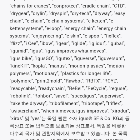
"chains for cranes", "conprotect", "cradle-chain", "CTD",
"drygear", "drylin", "dryspin", "dry-tech", "dryway", "easy
chain", "e-chain", "e-chain systems", "e-ketten", "e-
kettensysteme", "e-loop", "energy chain", "energy chain
systems", "enjoyneering", "e-skin", "e-spool", "fixflex",
"flizz", "i.Cee", "ibow", "igear", "iglide", "iglidur", "igubal",
"igumid", "igus", "igus improves what moves",
"igus:bike", "igusGO", "igutex", "iguverse", "iguversum",
"kineKIT", "kopla", "manus", "motion plastics", "motion
polymers", "motionary", "plastics for longer life",
"polymore", "print2mold", "Rawbot", "RBTX", "RCYL",
"readycable", "readychain", "ReBeL", "ReCycle", "reguse",
"robolink", "Rohbot", "savef", "speedigus", "superwise",
"take the dryway", "tribofilament", "tribotape", "triflex",
"twisterchain", "when it moves, igus improves", "xirodur",
"xiros" 및 "yes"는 독일 쾰른 소재 igus® SE & Co. KG의 등
록상표 또는 법적으로 보호되는 상표로서, 독일을 비롯한
다수의 국가 및 관할지역에서 보호받고 있습니다. 본 목록