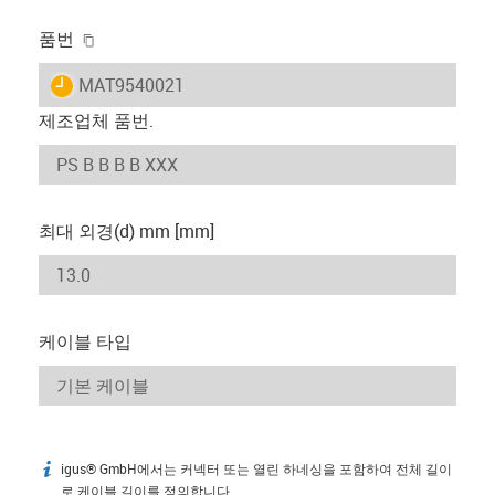
igus-icon-copy-clipboard
품번
igus-icon-lieferzeit
MAT9540021
제조업체 품번.
최대 외경(d) mm [mm]
케이블 타입
igus® GmbH에서는 커넥터 또는 열린 하네싱을 포함하여 전체 길이
igus-icon-info
로 케이블 길이를 정의합니다.