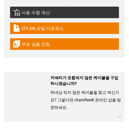
사용 수명 계산
igus-icon-lebensdauerrechner
EPLAN 파일 다운로드
igus-icon-download-plan
무료 샘플 요청
igus-icon-gratismuster
커넥터가 포함되지 않은 케이블을 구입
하시겠습니까?
하네싱 되지 않은 케이블을 찾고 계신가
요? 그렇다면 chainflex® 온라인 샵을 방
문하세요.
igu