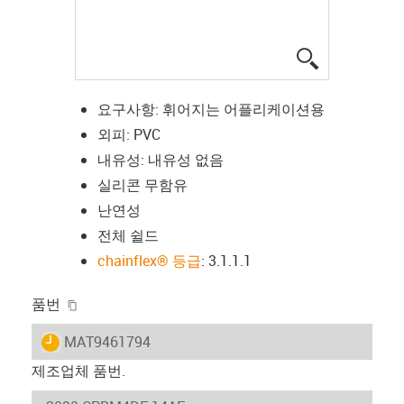
igus-icon-lup
요구사항: 휘어지는 어플리케이션용
외피: PVC
내유성: 내유성 없음
실리콘 무함유
난연성
전체 쉴드
chainflex® 등급
: 3.1.1.1
igus-icon-copy-clipboard
품번
igus-icon-lieferzeit
MAT9461794
제조업체 품번.