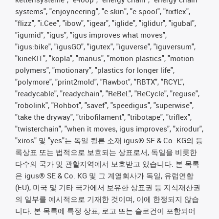
systems", "enjoyneering", "e-skin", "e-spool", "fixflex",
"flizz", "i.Cee", "ibow", "igear", "iglide", "iglidur", "igubal",
"igumid", "igus", "igus improves what moves",
"igus:bike", "igusGO", "igutex", "iguverse", "iguversum",
"kineKIT", "kopla", "manus", "motion plastics", "motion
polymers", "motionary", "plastics for longer life",
"polymore", "print2mold", "Rawbot", "RBTX", "RCYL",
"readycable", "readychain", "ReBeL", "ReCycle", "reguse",
"robolink", "Rohbot", "savef", "speedigus", "superwise",
"take the dryway", "tribofilament", "tribotape", "triflex",
"twisterchain", "when it moves, igus improves", "xirodur",
"xiros" 및 "yes"는 독일 쾰른 소재 igus® SE & Co. KG의 등
록상표 또는 법적으로 보호되는 상표로서, 독일을 비롯한
다수의 국가 및 관할지역에서 보호받고 있습니다. 본 목록
은 igus® SE & Co. KG 및 그 계열회사가 독일, 유럽연합
(EU), 미국 및 기타 국가에서 보유한 상표권 등 지식재산권
의 일부를 예시적으로 기재한 것이며, 이에 한정되지 않습
니다. 본 목록에 특정 상표, 로고 또는 슬로건이 포함되어