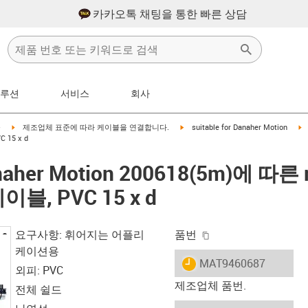
카카오톡 채팅을 통한 빠른 상담
솔루션
서비스
회사
right
igus-icon-arrow-right
igus-icon-arrow-right
i
블
제조업체 표준에 따라 케이블을 연결합니다.
suitable for Danaher Motion
 15 x d
anaher Motion 200618(5m)에 따른 
블, PVC 15 x d
igus-icon-copy-clip
요구사항: 휘어지는 어플리
품번
케이션용
igus-icon-lieferzeit
MAT9460687
외피: PVC
제조업체 품번.
전체 쉴드