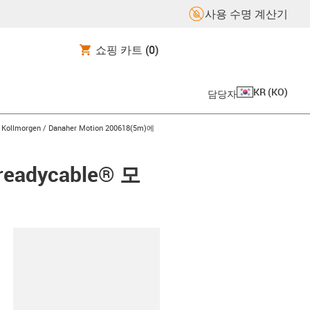
사용 수명 계산기
쇼핑 카트
(0)
KR
(
KO
)
담당자
gus-icon-arrow-right
Kollmorgen / Danaher Motion 200618(5m)에
readycable® 모
board