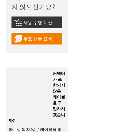
지 않으신가요?
사용 수명 계산
igus-icon-lebensdauerrechner
무료 샘플 요청
igus-icon-gratismuster
커넥터
가 포
함되지
않은
케이블
을 구
입하시
겠습니
까?
하네싱 되지 않은 케이블을 찾